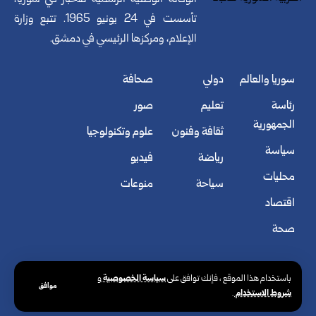
الوكالة الوطنية الرسمية للأخبار في سوريا،
تأسست في 24 يونيو 1965. تتبع وزارة
الإعلام، ومركزها الرئيسي في دمشق.
سوريا والعالم
دولي
صحافة
رئاسة
تعليم
صور
الجمهورية
ثقافة وفنون
علوم وتكنولوجيا
سياسة
رياضة
فيديو
محليات
سياحة
منوعات
اقتصاد
صحة
سياسة الخصوصية
باستخدام هذا الموقع ، فإنك توافق على
و
موافق
شروط الاستخدام
.
© الوكالة العربية السورية للأنباء. كافة الحقوق محفوظة.