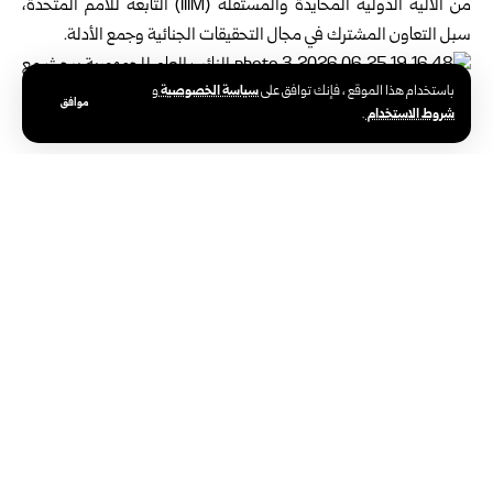
من الآلية الدولية المحايدة ‏والمستقلة (‏IIIM‏) التابعة للأمم المتحدة،
سبل التعاون المشترك في مجال التحقيقات الجنائية وجمع ‏الأدلة.‏
سياسة الخصوصية
باستخدام هذا الموقع ، فإنك توافق على
و
موافق
شروط الاستخدام
.
الوسوم:
إدلب
النائب العام للجمهورية
حسان التربة
سوريا والعالم
سوريا تقدّم تعازيها لفنزويلا وتؤكد تضامنها
معها بعد الزلزال المدمّر