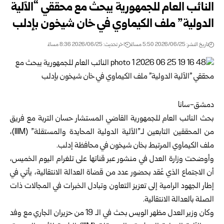
النائب العام للجمهورية يبحث مع محققي “الآلية
الدولية” ملف الكيماوي في خان شيخون بإدلب
تاريخ النشر: 2026/06/25 5:50 مساءً
اخر تحديث: 2026/06/25 8:36 مساءً
دمشق-سانا
بحث النائب العام للجمهورية القاضي المستشار حسان التربة مع فريق
من المحققين التابعين ‏لـ”الآلية الدولية المحايدة والمستقلة” (‏IIIM‏)،
ملف الكيماوي المرتبط بخان شيخون في محافظة
‏إدلب
.‏
وأوضحت وزارة العدل في منشور عبر قناتها على تلغرام اليوم الخميس،
أن الاجتماع الذي عُقد ‏بحضور عدد من قضاة العدالة الانتقالية، يأتي في
إطار الجهود الرامية إلى تعزيز التعاون وتبادل ‏الخبرات في المجالات ذات
الصلة بالعدالة الانتقالية.‏
وكان وزير العدل مظهر الويس بحث في الـ 19 من حزيران الجاري مع وفد