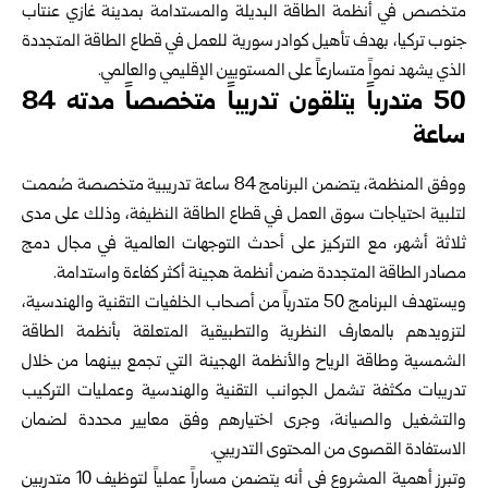
متخصص في أنظمة الطاقة البديلة والمستدامة بمدينة غازي عنتاب
جنوب تركيا، بهدف تأهيل كوادر سورية للعمل في قطاع الطاقة المتجددة
الذي يشهد نمواً متسارعاً على المستويين الإقليمي والعالمي.
50 متدرباً يتلقون تدريباً متخصصاً مدته 84
ساعة
ووفق المنظمة، يتضمن البرنامج 84 ساعة تدريبية متخصصة صُممت
لتلبية احتياجات سوق العمل في قطاع الطاقة النظيفة، وذلك على مدى
ثلاثة أشهر، مع التركيز على أحدث التوجهات العالمية في مجال دمج
مصادر الطاقة المتجددة ضمن أنظمة هجينة أكثر كفاءة واستدامة.
ويستهدف البرنامج 50 متدرباً من أصحاب الخلفيات التقنية والهندسية،
لتزويدهم بالمعارف النظرية والتطبيقية المتعلقة بأنظمة الطاقة
الشمسية وطاقة الرياح والأنظمة الهجينة التي تجمع بينهما من خلال
تدريبات مكثفة تشمل الجوانب التقنية والهندسية وعمليات التركيب
والتشغيل والصيانة، وجرى اختيارهم وفق معايير محددة لضمان
الاستفادة القصوى من المحتوى التدريبي.
وتبرز أهمية المشروع في أنه يتضمن مساراً عملياً لتوظيف 10 متدربين