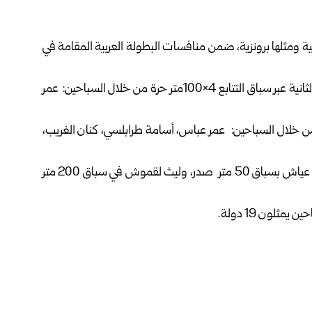
ثلاث ميداليات ذهبية ومثلها برونزية، ضمن منافسات البطولة العربية المقامة في
وجاءت الذهبيات عبر لين عياش في سباق 100 متر صدر و الثانية عبر سباق التتابع 4×100متر حرة من خلال السباحين: عمر
لثالثة بسباق 4×200 متر حرة تتابع، من خلال السباحين: عمر عباس، أسامة طرابلسي، كنان الغريب،
أما البرونزيات، فأحرزها عمر عباس بسباق 100 متر حرة، ولين عياش بسباق 50 متر صدر، وليث لقموش في سباق 200 متر
ثلون 19 دولة.