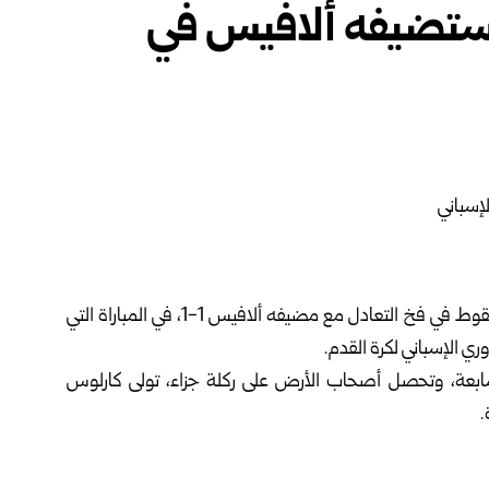
 مستضيفه ألافيس في
واصل فريق أتلتيكو مدريد نتائجه السلبية هذا الموسم، بالسقوط في فخ التعادل مع مضيفه ألافيس 1-1، في المباراة التي
ي الإسباني لكرة القدم.
سابعة، وتحصل أصحاب الأرض على ركلة جزاء، تولى كارلوس
.
انتصار من خلال تعادلين وخسارة حاصداً نقطتين، ليحتل المركز