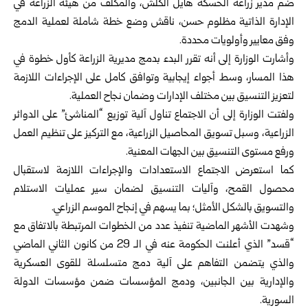
ضم ‏مدير زراعة الحسكة هايل الكلش، والمكلف من هيئة الزراعة في
الإدارة الذاتية ‏مظلوم حسن، ناقش وضع خطة شاملة لعملية الدمج
وفق معايير وأولويات محددة.‏
وأشارت الوزارة إلى أنه تقرر البدء بدمج مديرية الزراعة كأول خطوة في
هذا المسار، ‏وسط أجواء إيجابية وتوافق كامل على الإجراءات اللازمة
لتعزيز التنسيق بين ‏مختلف الإدارات وضمان نجاح العملية.‏
ولفتت الوزارة إلى أن الاجتماع تناول آلية توزيع “المناشئ” على الدوائر
الزراعية، ‏وسبل تسويق المحاصيل الزراعية، مع التركيز على تنظيم العمل
ورفع مستوى ‏التنسيق بين الجهات المعنية.‏
كما استعرض الاجتماع الاستعدادات والإجراءات اللازمة لاستقبال
محصول القمح، ‏وآليات التنسيق لضمان سير عمليات الاستلام
والتسويق بالشكل الأمثل؛ بما يسهم ‏في إنجاح الموسم الزراعي.‏
وشهدت الأشهر الماضية تنفيذ عدد من الخطوات المرتبطة بالاتفاق مع
“قسد” الذي ‏أعلنت الحكومة عنه في الـ 29 من كانون الثاني الماضي
والذي يتضمن التفاهم ‏على آلية دمج متسلسلة للقوى العسكرية
والإدارية بين الجانبين، ودمج المؤسسات ‏ضمن مؤسسات الدولة
السورية.‏