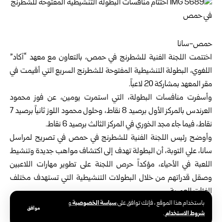
حمص-سانا
اختتمت
اللجنة الفنية للشطرنج
في
حمص
، بالتعاون مع معهد “آكاد”
اللغوي، ‏البطولة التنشيطية المفتوحة للشطرنج السريع التي أقيمت في
مقر المعهد بمشاركة ‌‏20 لاعباً.‏
وأسفرت منافسات البطولة، التي استمرت يومين، عن فوز محمود
العرندس ‏بالمركز الأول برصيد 8 نقاط، وحلول محمود اللوز ثانياً برصيد 7
نقاط، فيما جاء ‏مجد الخوري في المركز الثالث برصيد 6 نقاط.‏
وأوضح رئيس اللجنة الفنية للشطرنج في حمص في تصريح لمراسل
سانا، علي ‏التوبة، أن البطولة تهدف إلى اكتشاف مواهب جديدة وتنشيط
اللعبة في الأحياء، ‏مؤكداً حرص اللجنة على تطوير مهارات اللاعبين
وصقل قدراتهم من خلال ‏البطولات التنشيطية التي تستهدف مختلف
الفئات العمرية.‏
سياسة الخصوصية
باستخدام هذا الموقع ، فإنك توافق على
و
من جهتهم، أشار اللاعبون الفائزون بالمراكز الأولى إلى أهمية البطولات
موافق
شروط الاستخدام
.
التنشيطية في تعزيز الخبرة ورفع مستوى المنافسة، ‏ومؤكدين عزمهم