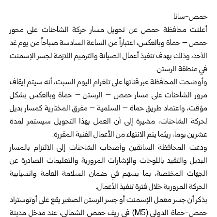
حمص-سانا ‏
أعلنت محافظة
حمص
عن تحويل مسار حركة الشاحنات على محور
حمص – ‏حماة وبالعكس، اعتباراً من الساعة السادسة صباحاً من يوم غد
الأحد، وذلك بهدف ‏تنفيذ أعمال الصيانة والترميم اللازمة لجسر الإسمنت
في منطقة الرستن.‏
وأوضحت المحافظة عبر قناتها على تلغرام اليوم السبت، أنه سيتم إيقاف
مرور ‏الشاحنات على مسار حمص – الرستن – حماة وبالعكس بشكل
مؤقت، واعتماد ‏طريق حماة – السلمية – مفرق المختارية كمسار بديل
لحركة الشاحنات، مشيرة ‏إلى أن العمل بهذا التحويل سيستمر لمدة
عشرين يوماً، ريثما يتم الانتهاء من ‏الأعمال الفنية المقررة.‏
ودعت المحافظة السائقين وأصحاب الشاحنات إلى الالتزام بالمسار
البديل والتقيد ‏باللوحات والإشارات المرورية والتعليمات الصادرة عن
الجهات المختصة، بما ‏يسهم في ضمان السلامة العامة وانسيابية
الحركة المرورية خلال فترة تنفيذ ‏الأعمال.‏
يذكر أن جسر معمل الإسمنت أو جسر الرستن الصغير يقع على أوتوستراد
‌‏حمص-حماة الدولي‎ (M5) ‎في ريف حمص الشمالي، عند مدخل مدينة