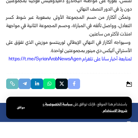
للتنس
، بفوزه على مواطنه أليخاندرو دافيدوفيتش فوكينا بمجموعتين
دون ردّ في الدور النصف النهائي.
وتمكّن ألكاراز من حسم المجموعة الأولى بصعوبة عبر شوط كسر
التعادل، وواصل تألقه في المباراة، وحسم المجموعة الثانية في مواجهة
امتدّت لأكثر من ساعتين.
وسيواجه ألكاراز في النهائي الإيطالي لورينتسو موزيتي الذي تفوّق على
الأسترالي أليكس دي مينور بمجموعتين لواحدة.
ل
متابعة أخبار سانا على تلغرام https://t.me/SyrianArabNewsAgen
سياسة الخصوصية
باستخدام هذا الموقع ، فإنك توافق على
و
موافق
شروط الاستخدام
.
الوكالة العربية السورية للأنباء – سانا
الوكالة الوطنية الرسمية للأخبار في سوريا،