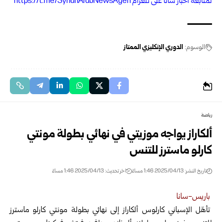
ل
متابعة أخبار سانا على تلغرام https://t.me/SyrianArabNewsAgen
الوسوم:
الدوري الإنكليزي الممتاز
رياضة
ألكاراز يواجه موزيتي في نهائي بطولة مونتي
كارلو ماسترز للتنس
تاريخ النشر: 2025/04/13 1:46 مساءً
اخر تحديث: 2025/04/13 1:46 مساءً
باريس-سانا
تأهّل الإسباني كارلوس ألكاراز إلى نهائي بطولة مونتي كارلو ماسترز