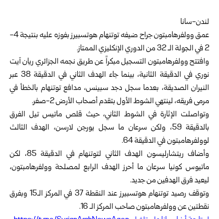
لندن-سانا
عمق وولفرهامبتون جراح ضيفه توتنهام هوتسبيرز بفوزه عليه
بنتيجة 4-
2 في الجولة الـ 32 من الدوري الإنكليزي الممتاز.
وافتتح وولفرهامبتون التسجيل مبكراً عن طريق نجمه الجزائري ريان آيت
نوري في الدقيقة الثانية، بينما جاء الهدف الثاني في الدقيقة 38 عبر
النيران الصديقة، بعدما سجل دجد سبينس، مدافع توتنهام بالخطأ في
مرمى فريقه، لينتهي الشوط الأول بتقدم أصحاب الأرض 2-صفر.
وتواصلت الإثارة في الشوط الثاني، حيث قلص ماتيس تيل الفرق
بالدقيقة 59، ولكن سرعان ما سجل يورجن لارسن، الهدف الثالث
لوولفرهامبتون في الدقيقة 64.
وأضاف ريتشارليسون الهدف الثاني لتوتنهام في الدقيقة 85، لكن
ماتيوس كونيا سرعان ما أحرز الهدف الرابع لمصلحة وولفرهامبتون،
ليعيد فرق الهدفين من جديد.
وتوقف رصيد توتنهام هوتسبيرز عند النقطة 37 في المركز الـ15 وبفرق
نقطتين عن وولفرهامبتون صاحب المركز الـ 16.