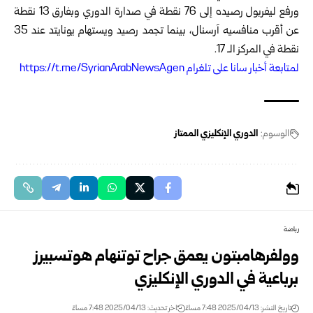
ورفع ليفربول رصيده إلى 76 نقطة في صدارة الدوري وبفارق 13 نقطة
عن أقرب منافسيه آرسنال، بينما تجمد رصيد ويستهام يونايتد عند 35
نقطة في المركز الـ 17.
ل
متابعة أخبار سانا على تلغرام https://t.me/SyrianArabNewsAgen
الوسوم:
الدوري الإنكليزي الممتاز
رياضة
وولفرهامبتون يعمق جراح توتنهام هوتسبيرز
برباعية في الدوري الإنكليزي
تاريخ النشر: 2025/04/13 7:48 مساءً
اخر تحديث: 2025/04/13 7:48 مساءً