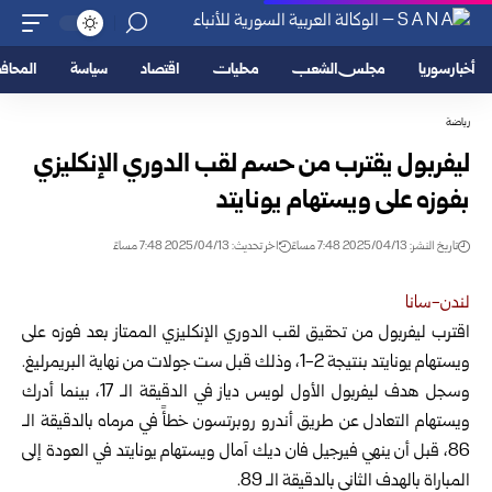
أخبار سوريا
مجلس الشعب
محليات
اقتصاد
سياسة
المحا
رياضة
ليفربول يقترب من حسم لقب الدوري الإنكليزي
بفوزه على ويستهام يونايتد
تاريخ النشر: 2025/04/13 7:48 مساءً
اخر تحديث: 2025/04/13 7:48 مساءً
لندن-سانا
اقترب ليفربول من تحقيق لقب الدوري الإنكليزي الممتاز بعد فوزه على
ويستهام
يونايتد بنتيجة 2-1، وذلك قبل ست جولات من نهاية البريمرليغ.
وسجل هدف ليفربول الأول لويس دياز في الدقيقة الـ 17، بينما أدرك
ويستهام التعادل عن طريق أندرو روبرتسون خطأً في مرماه بالدقيقة الـ
86، قبل أن ينهي فيرجيل فان ديك آمال ويستهام يونايتد في العودة إلى
المباراة بالهدف الثاني بالدقيقة الـ 89.