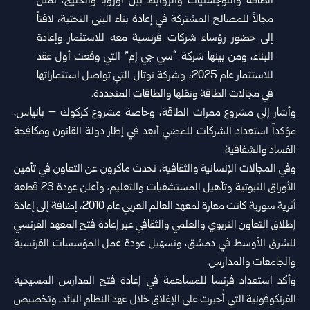
الطاقة واللوجستيات والروابط بين أوروبا والخليج، تمثل
مجالاً للمصالح المشتركة في إعادة بناء البنى التحتية، لافتاً
إلى حضور رؤساء شركات فرنسية معه للاستثمار وإعادة
البناء، ومن بينها شركة “سي جي إم” التي وقعت أول عقد
للاستثمار عام 2025، وشركة توتال التي تواصل استثماراتها
في مجالات الطاقة ونقلها والطاقات المتجددة.
وأشار إلى مشروع ممرات الطاقة، وخاصة مشروع كركوك – بانياس،
مؤكداً استعداد الشركات للمضي أبعد في إطار دولة القانون ومكافحة
الفساد والشفافية.
وفي المجالات الإنسانية والثقافية، تحدث ماكرون عن التعاون في تأمين
الأوراق الثبوتية وتأهيل المستشفيات والتعليم، وأعلن عودة 23 قطعة
أثرية سورية كانت معارة لمعهد العالم العربي عام 2010، إضافة إلى إعادة
إطلاق التعاون التربوي والعلمي والثقافي عبر إعادة فتح المعهد الفرنسي
للشرق الأوسط في دمشق، وتسهيل عودة عمل المؤسسات الفرنسية
والجامعات والمدارس.
وأكد استعداد فرنسا للمساهمة في إعادة فتح المدارس المسيحية
الفرنكوفونية التي أُجبرت على الإغلاق خلال عهد النظام البائد، وتخصيص