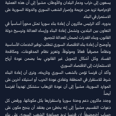
يسعون إلى خراب ودمار البلدان والأوطان، مشيراً إلى أن هذه العملية
الإجرامية تزيد من عزيمة وإصرار الشعب السوري والدولة السورية على
الاستمرار في البناء.
بدوره، أكد الرئيس ماكرون أن إعادة بناء سوريا تمثل محوراً أساسياً في
التعاون بين البلدين، وتشمل إعادة البناء وإرساء العدالة وترسيخ دولة
القانون، وبناء القدرات لضمان العدالة للجميع.
وأوضح أن إعادة بناء الاقتصاد السوري تتطلب توفير الخدمات الأساسية
ونظاماً مصرفياً فعالاً وموثوقاً، وتعزيز نظام المدفوعات، ومكافحة
الفساد وكل أشكال التمويل غير القانوني بما يضمن عودة أرباح
الاستثمارات إلى الاقتصاد السوري.
وأكد أن فرنسا تؤمن بالشعب السوري وتاريخه، وترى أن إعادة البناء
شرط للاستقرار في المنطقة وتفادي عودة الحرب أو استيلاء آخرين على
الموارد السورية، مشيراً إلى أن عودة الإرهاب ستشكل تهديداً لفرنسا
أيضاً.
وجدد ماكرون دعم وحدة
سوريا
واستقرارها بكل مكوناتها، ورفض كل
دعوات التقسيم، مشيراً إلى إنه يخطئ من يعتقد أن ينجح مكون على
حساب آخرمضيفاً: إن فرنسا تريد مساعدة الشعب السوري على بناء