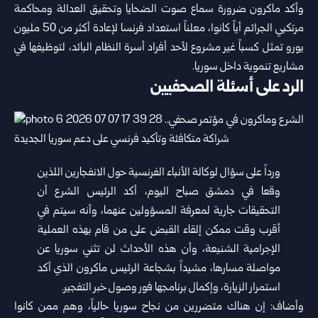
وأكد ماكرون ضرورة سماع صوت الضحايا وتحقيق العدالة ومحاكمة
مرتكبي الجرائم أياً كانوا، معلناً استعداد فرنسا لإعادة أكثر من 50 مليون
يورو تمثل كسباً غير مشروع لأحد أفراد أسرة النظام البائد، لتوظيفها في
مشاريع تنموية داخل سوريا.
الرد على أسئلة الصحفيين
ورداً على سؤال لوكالة الأنباء الفرنسية حول الانفجارين اللذين
وقعا في دمشق صباح اليوم، أكد الرئيس الشرع أن
التحقيقات جارية لمعرفة المسؤولين عنهما، وأنه سيتم في
أقرب وقت ممكن إلقاء القبض على من قام بهذه العملية
الإجرامية الشنيعة، وأن هذه الأحداث لن تثني سوريا عن
مواصلة مسارها، مشيداً بشجاعة الرئيس ماكرون الذي أكد
استمرار الزيارة، وإكمال برنامجها فور وصول خبر التفجير.
وأضاف: إن هناك متضررين من نجاح سوريا حالياً، وهم ممن كانوا