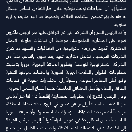
تخصصية شملت قطاعات الدفاع والاقتصاد والطاقة والتعاون الدولي،
مشيراً إلى أن المباحثات توجت بتوقيع إعلان إطار التعاون الشامل ليشكل
خارطة طريق تضمن استدامة العلاقة وتطورها عبر آلية متابعة وزارية
سنوية.
وأكد الرئيس الشرع أن الشراكة التي تم التوافق عليها مع الرئيس ماكرون
تقوم على المشاريع الملموسة، موضحاً أن نقاشات طاولة الأعمال
المشتركة أثمرت عن رزمة استراتيجية من الاتفاقيات والعقود مع كبرى
الشركات الفرنسية، تشمل مشاريع تعيد ربط سوريا بالعالم، بدءاً من
الشراكة الاستراتيجية لتوسعة وتطوير المنافذ البحرية، مروراً بتحديث
منظومات الطيران والملاحة الجوية السورية واستعادة سيادتها التقنية
وفق أعلى المعايير الدولية، وصولاً إلى استثمارات حيوية في قطاعات
الطاقة والمياه وتأهيل المشافي الجامعية لدعم القطاع الصحي السوري.
وقال الرئيس الشرع: إن التطورات المتسارعة إقليمياً كان لها حيز أساسي
من النقاشات، استناداً إلى توافق عميق في الرؤى تجاه قضايا المنطقة،
موضحاً أنه تم بحث الانتهاكات الإسرائيلية المستمرة، وأن موقف سوريا
الثابت لتأسيس استقرار حقيقي يفرض التزاماً دولياً بإلزام إسرائيل بالعودة
إلى اتفاقية فض الاشتباك لعام 1974، والانسحاب الكامل من جميع