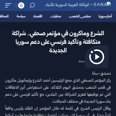
أخبار سوريا
مجلس الشعب
محليات
اقتصاد
سياسة
المحا
الشرع وماكرون في مؤتمر صحفي.. شراكة
متكافئة وتأكيد فرنسي على دعم سوريا
الجديدة
2026/07/07 7:57 مساءً
دمشق-سانا
ركز المؤتمر الصحفي الذي جمع الرئيسين
أحمد الشرع
وإيمانويل ماكرون
في قصر الشعب بدمشق اليوم الثلاثاء، على استعراض أبرز الاتفاقات
التي تم توقيعها لتعزيز الشراكة بين البلدين، مع تأكيد فرنسي على دعم
بناء
سوريا
الجديدة في مختلف المجالات.
وقال الرئيس الشرع، في كلمة له خلال المؤتمر: إن اللقاء يكرس واقعاً
ثابتاً يتمثل في أن سوريا التي صاغت أولويات تعافيها وإعمارها بيد أبنائها