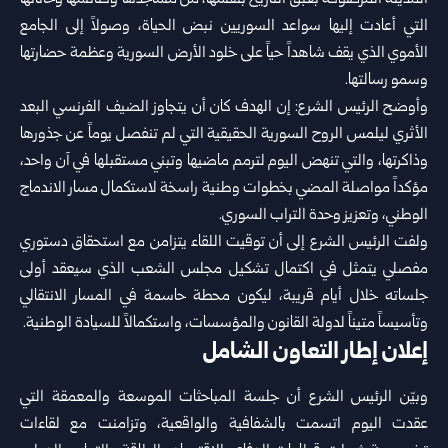
المدينة المرصوفة بعبق التاريخ بنفسها، من مساجدها وكنائسها وخاناتها
التي أعادت إليها سواعد السوريين نبض الحياة، وصولاً إلى الجامع
الأموي الذي يقف شاهداً حياً على خلود الأرض السورية وعظمة حضارتها
وسمو رسالتها.
وأوضح الرئيس الشرع: إن الهدف كان أن يتجاوز الضيف الفرنسي البعد
الأثري ليلمس الروح السورية الحقيقية التي لم تنفصل يوماً عن جذورها
وذاكرتها، والتي تنهض اليوم لترمم ماضيها وتبني مستقبلها في آن واحد،
مؤكداً مواصلة المضي بخطوات وطنية راسخة لاستكمال مسار الاندماج
الوطني، وتعزيز وحدة التراب السوري.
ولفت الرئيس الشرع إلى أن توقيت اللقاء يتزامن مع استحقاق دستوري
مفصلي يتمثل في اكتمال تشكيل مجلس الشعب الذي سيعقد أولى
جلساته خلال أيام قريبة، ليكون محطة حاسمة في المسار الانتقالي
وتأسيساً متيناً لدولة القانون والمؤسسات، واستكمالاً للسيادة الوطنية.
إعلان إطار التعاون الشامل
وبيّن الرئيس الشرع أن جلسة المباحثات الموسعة والمعمقة التي
عقدت اليوم اتسمت بالشفافية والواقعية، وتزامنت مع لقاءات