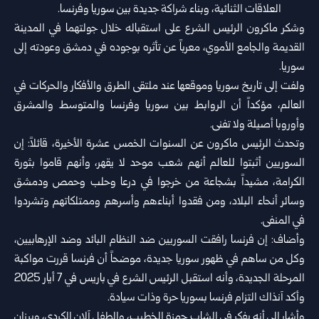
العلاقات الثنائية، وبناء شراكة جديدة بين سوريا وفرنسا.
وشكر ماكرون الرئيس الشرع على استقباله خلال جولتهما في المدينة
القديمة والجامع الأموي، معرباً عن تأثره بوجوده في دمشق وعودته إلى
سوريا.
ولفت إلى تاريخ سوريا وموقعها عند ملتقى الطرق والأفكار والحركات في
العالم، مؤكداً أن الروابط بين سوريا وفرنسا والمتوسط والمشرق
وأوروبا أصيلة ولا تفنى.
وتحدث الرئيس ماكرون عن السنوات الخمس عشرة الأخيرة، قائلاً: إن
السوريين أثبتوا للعالم أنهم شعب موحد لا يقهر، وأنهم قاموا بثورة
الكرامة، مشيداً بشجاعة من خرجوا في درعا وحلب وحمص ودمشق
وسائر أنحاء البلاد، ومن فقدوا أبناءهم وأسرهم وممتلكاتهم وتشردوا
في المنفى.
وأضاف: إن فرنسا رافقت السوريين ضد النظام البائد وضد الإرهابيين،
وكل من ساهم في ظهور سوريا جديدة، موضحاً أن فرنسا قررت مواكبة
المرحلة الجديدة، وأنه استقبل الرئيس الشرع في باريس في 7 أيار 2025
وأكد آنذاك التزام فرنسا بسوريا حرة وذات سيادة.
وأشار إلى أنه يفكر في الشاب حمزة الخطيب، والطفل آلان الكردي، وبرزان