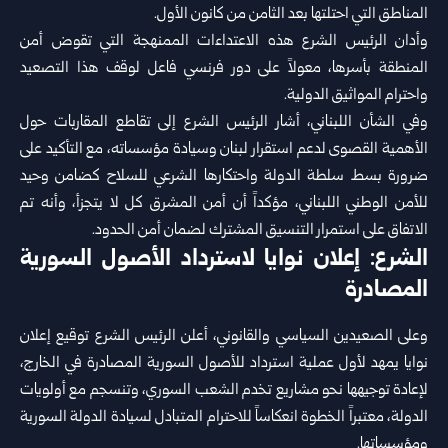
المناطق التي احتلتها بعد الثامن من كانون الأول.
وأدان الرئيس الشرع هذه الاعتداءات الممنهجة التي تقوض أمن
المنطقة بأسرها، معولاً على دور فرنسي فاعل لوقف هذا التصعيد
واحترام المواثيق الدولية.
وفي الشأن اللبناني، أشار الرئيس الشرع إلى تقاطع المقاربات حول
الأهمية القصوى لدعم استقرار لبنان وسيادة مؤسساته، مع التأكيد على
ضرورة بسط سلطة الدولة واحتكارها الشرعي للسلاح كضامن وحيد
للأمن الوطني اللبناني، مؤكداً أن أمن المشرق كل لا يتجزأ، وأنه تم
الاتفاق على استمرار التنسيق المشترك لضمان أمن الحدود.
الشرع: إعلان نوايا لاسترداد الأصول السورية
المصادرة
وعلى الصعيدين السياسي والقانوني، أعلن الرئيس الشرع توقيع إعلان
نوايا يمهد لأول عملية استرداد للأصول السورية المصادرة في الخارج،
لإعادة توجيهها نحو مشاريع تخدم الشعب السوري، وتنسجم مع أولويات
الدولة، معتبراً الخطوة انعكاساً للاحترام المتبادل لسيادة الدولة السورية
ومؤسساتها.