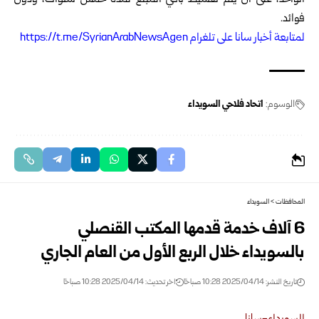
الواحد، على أن يتم تقسيط باقي المبلغ لمدة خمس سنوات، ودون
فوائد.
ل
متابعة أخبار سانا على تلغرام https://t.me/SyrianArabNewsAgen
الوسوم:
اتحاد فلاحي السويداء
المحافظات
>
السويداء
6 آلاف خدمة قدمها المكتب القنصلي
بالسويداء خلال الربع الأول من العام الجاري
تاريخ النشر: 2025/04/14 10:28 صباحًا
اخر تحديث: 2025/04/14 10:28 صباحًا