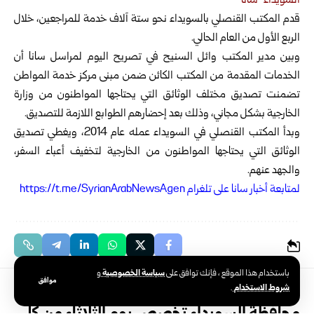
السويداء-سانا
قدم المكتب القنصلي بالسويداء نحو ستة آلاف خدمة للمراجعين، خلال
الربع الأول من العام الحالي.
وبين مدير المكتب وائل السنيح في تصريح اليوم لمراسل سانا أن
الخدمات المقدمة من المكتب الكائن ضمن مبنى مركز خدمة المواطن
تضمنت تصديق مختلف الوثائق التي يحتاجها المواطنون من وزارة
الخارجية بشكل مجاني، وذلك بعد إحضارهم الطوابع اللازمة للتصديق.
وبدأ المكتب القنصلي في السويداء عمله عام 2014، ويغطي تصديق
الوثائق التي يحتاجها المواطنون من الخارجية لتخفيف أعباء السفر،
والجهد عنهم.
ل
متابعة أخبار سانا على تلغرام https://t.me/SyrianArabNewsAgen
سياسة الخصوصية
باستخدام هذا الموقع ، فإنك توافق على
و
موافق
شروط الاستخدام
المحافظات
>
السويداء
.