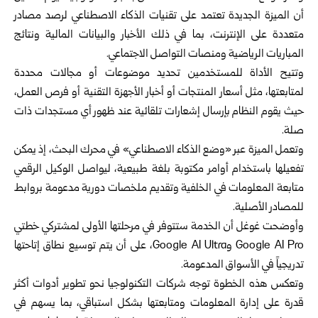
أن الميزة الجديدة تعتمد على تقنيات الذكاء الاصطناعي لرصد مصادر
متعددة على الإنترنت، بما في ذلك الأخبار والبيانات المالية ونتائج
المباريات الرياضية ومنصات التواصل الاجتماعي.
وتتيح الأداة للمستخدمين تحديد موضوعات أو مجالات محددة
لمتابعتها، مثل أسعار المنتجات أو أخبار الأجهزة التقنية أو فرص العمل،
حيث يقوم النظام بإرسال إشعارات تلقائية عند ظهور أي مستجدات ذات
صلة.
وتعمل الميزة عبر «وضع الذكاء الاصطناعي» في محرك البحث، إذ يمكن
تفعيلها باستخدام أوامر مكتوبة بلغة طبيعية، ليواصل الوكيل الرقمي
متابعة المعلومات في الخلفية وتقديم ملخصات دورية مدعومة بروابط
للمصادر الأصلية.
وأوضحت غوغل أن الخدمة ستتوفر في مرحلتها الأولى لمشتركي خطتي
Google AI Pro وGoogle AI Ultra، على أن يتم توسيع نطاق إتاحتها
تدريجياً في الأسواق المدعومة.
وتعكس هذه الخطوة توجه شركات التكنولوجيا نحو تطوير أدوات أكثر
قدرة على إدارة المعلومات ومتابعتها بشكل استباقي، بما يسهم في