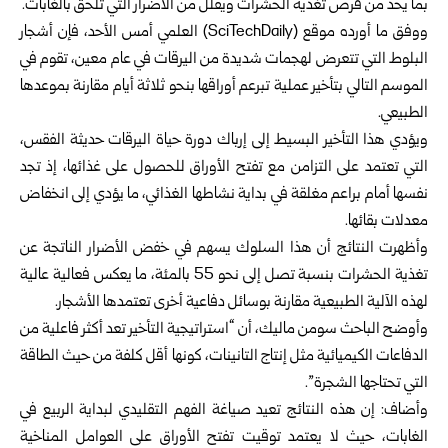
بما يحدّ من فرص تغذية الحشرات ويقلل من الأضرار التي تلحق بالغابات.
ووفق ما أورده موقع (SciTechDaily) العلمي أمس الأحد، فإن أشجار
البلوط التي تتعرض لهجمات شديدة من اليرقات في عام معين، تقوم في
الموسم التالي بتأخير عملية تبرعم أوراقها بنحو ثلاثة أيام مقارنة بموعدها
الطبيعي.
ويؤدي هذا التأخير البسيط إلى إرباك دورة حياة اليرقات حديثة الفقس،
التي تعتمد على التزامن مع تفتح الأوراق للحصول على غذائها، إذ تجد
نفسها أمام براعم مغلقة في بداية نشاطها الغذائي، ما يؤدي إلى انخفاض
معدلات بقائها.
وأظهرت النتائج أن هذا السلوك يسهم في خفض الأضرار الناتجة عن
تغذية الحشرات بنسبة تصل إلى نحو 55 بالمئة، ما يعكس فعالية عالية
لهذه الآلية الطبيعية مقارنة بوسائل دفاعية أخرى تعتمدها الأشجار.
وأوضح الباحث سومن ماليك، أن “استراتيجية التأخير تعد أكثر فاعلية من
الدفاعات الكيميائية مثل إنتاج التانينات، كونها أقل كلفة من حيث الطاقة
التي تحتاجها الشجرة”.
وأضاف: إن هذه النتائج تعيد صياغة الفهم التقليدي لبداية الربيع في
الغابات، حيث لا يعتمد توقيت تفتح الأوراق على العوامل المناخية