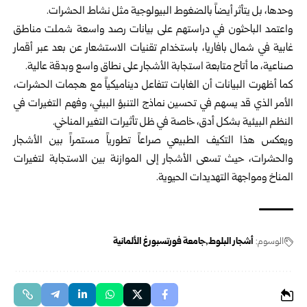
وحدها، بل يتأثر أيضاً بالضغوط البيولوجية مثل نشاط الحشرات.
واعتمد الباحثون في دراستهم على بيانات رصد واسعة شملت مناطق
غابية في شمال بافاريا، باستخدام تقنيات الاستشعار عن بعد عبر أقمار
صناعية، ما أتاح متابعة استجابة الأشجار على نطاق واسع وبدقة عالية.
كما أظهرت البيانات أن الغابات تتفاعل ديناميكياً مع هجمات الحشرات،
الأمر الذي قد يسهم في تحسين نماذج التنبؤ البيئي، وفهم التغيرات في
النظم البيئية بشكل أدق، خاصة في ظل تأثيرات التغير المناخي.
ويعكس هذا التكيف الطبيعي صراعاً تطورياً مستمراً بين الأشجار
والحشرات، حيث تسعى الأشجار إلى الموازنة بين الاستجابة لتغيرات
المناخ ومواجهة التهديدات الحيوية.
الوسوم:
أشجار البلوط
جامعة فورتسبورغ الألمانية