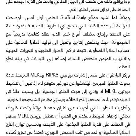
وما يرافق ذلك من ضعف في الجهاز المناعي وانخفاض قدرة الجسم على
الحفاظ على توازن صحي لخلايا الدم.
ووفقاً لما نشره موقع SciTechDaily العلمي أول أمس، أوضحت
الدراسة أن هذه الخلايا، التي تتمتع في الظروف الطبيعية بقدرة عالية
على التجدد وإنتاج مختلف أنواع خلايا الدم، تفقد كفاءتها تدريجياً مع
الشيخوخة، حيث ينخفض إنتاجها وتميل إلى توليد الخلايا النخاعية على
حساب الخلايا اللمفاوية، نتيجة تراكم الأضرار الخلوية والتغيرات الجينية
والالتهاب المزمن منخفض الشدة، إضافة إلى التبدلات في بيئة نخاع
العظم.
وركز الباحثون على مسار إشارات بروتيني RIPK3 وMLKL المرتبط عادة
بموت الخلايا المبرمج، ليكشفوا عن دور غير متوقع له، إذ تبين أن تنشيط
بروتين MLKL لا يؤدي إلى موت الخلايا الجذعية، بل يسبب خللاً في
الميتوكوندريا، ما يضعف إنتاج الطاقة ويسرّع مظاهر الشيخوخة الخلوية.
وأظهرت التجارب التي أُجريت على فئران معدلة وراثياً وتحت ظروف
تحاكي الإجهاد المرتبط بالتقدم في العمر، أن تعطيل بروتين MLKL يسهم
في الحفاظ على قدرة الخلايا الجذعية على التجدد، وتحسين توازن إنتاج
الخلايا المناعية، والحد من تلف الحمض النووي، فضلاً عن تعزيز كفاءة