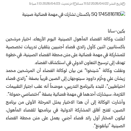
تاريخ النشر: 2026/04/22 11:52 مساءً
اخر تحديث: 2026/04/23 1:13 صباحًا
بكين-سانا
أعلنت وكالة الفضاء المأهول الصينية اليوم الأربعاء، اختيار مرشحين
باكستانيين اثنين كأول رائدي فضاء أجنبيين يتلقيان تدريبات تخصصية
للمشاركة في مهمة فضائية على متن محطة الفضاء الصينية، في خطوة
تهدف إلى ترسيخ التعاون الدولي في استكشاف الفضاء.
ونقلت وكالة “شينخوا” عن بيان لوكالة الفضاء أن المرشحين محمد
زيشان علي وخُرَّم داوود سيتوجهان إلى الصين قريباً بصفة “رائدي فضاء
احتياطيين”، للبدء بالبرنامج التدريبي، موضحاً أنه عقب اجتياز التقييمات
اللازمة، سيشارك أحدهما في مهمة فضائية بصفة “اختصاصي حمولة”.
وأشارت الوكالة إلى أن هذا الاختيار يمثل المرحلة الأولى من برنامج
الصين، لفتح آفاق المشاركة الدولية في برنامجها للفضاء المأهول،
ليكون المختار أول رائد فضاء أجنبي يعمل على متن محطة الفضاء
الصينية “تيانقونغ”.