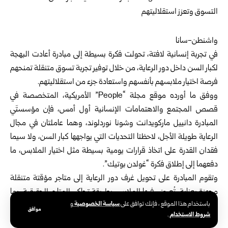
واشنطن-سانا
في تجربة إنسانية لافتة، تحولت فكرة بسيطة إلى مبادرة أعادت البهجة
لكبار السن داخل دور الرعاية، من خلال توفير تجربة تسوق متنقلة تمنحهم
فرصة اختيار ملابسهم بأنفسهم واستعادة جزء من استقلاليتهم.
ووفق ما أورده موقع مجلة “People” الأمريكية، المتخصصة في
قصص المجتمع والاهتمامات الإنسانية أول أمس، فإن مؤسستَي
المبادرة دانييل ماركويدانت وشونا نوردلوند، وهما عاملتان في مجال
الرعاية طويلة الأجل، لاحظتا التحديات التي يواجهها كبار السن، ولا سيما
فقدان القدرة على اتخاذ قرارات يومية بسيطة مثل اختيار الملابس، ما
دفعهما إلى إطلاق فكرة “غولدن بوتيك”.
وتقوم المبادرة على تحويل غرف دور الرعاية إلى متاجر مؤقتة متنقلة
مجهزة بعناية، تُعرض فيها الملابس بطريقة تحاكي المتاجر الحقيقية، بما
سياسة الخصوصية
باستخدام هذا الموقع ، فإنك توافق على
و
يتيح للمقيمين التجول واختيار ما يناسبهم وتجربته بأنفسهم، في تجربة
موافق
شروط الاستخدام
.
تعيد إليهم شعور الحرية والكرامة.