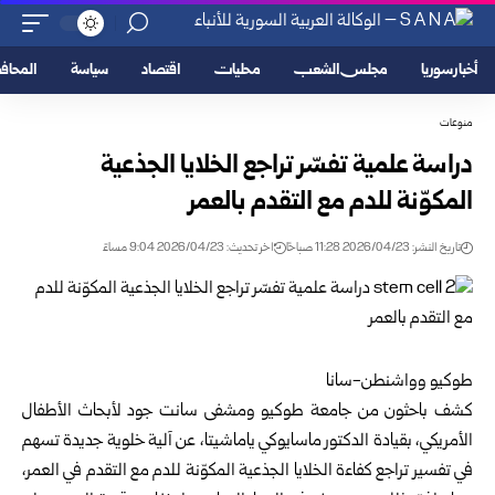
أخبار سوريا
مجلس الشعب
محليات
اقتصاد
سياسة
المحا
منوعات
دراسة علمية تفسّر تراجع الخلايا الجذعية
المكوّنة للدم مع التقدم بالعمر
تاريخ النشر: 2026/04/23 11:28 صباحًا
اخر تحديث: 2026/04/23 9:04 مساءً
طوكيو وواشنطن-سانا
كشف باحثون من جامعة طوكيو ومشفى سانت جود لأبحاث الأطفال
الأمريكي، بقيادة الدكتور ماسايوكي ياماشيتا، عن آلية خلوية جديدة تسهم
في تفسير تراجع كفاءة الخلايا الجذعية المكوّنة للدم مع التقدم في العمر،