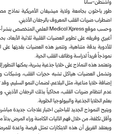
واشنطن-سانا
طور باحثون بجامعة ولاية ميشيغان الأمريكية نماذج مصغ
اضطراب ضربات القلب المعروف بالرجفان الأذيني.
وحسب موقع Medical Xpress العلمي
أغيري وفريقه على تطوير العضيات القلبية ثلاثية الأبعاد، ب
للأدوية بدقة متناهية، وتتميز هذه العضيات بقدرتها على ا
نموذجاً فريداً لدراسة وظائف القلب الحية.
وتعتمد هذه النماذج على خلايا جذعية بشرية، يمكنها التطور إل
وتشمل العضيات هياكل تشبه حجرات القلب، وشبكات وعائي
إضافة خلايا مناعية، مثل البلاعم، لضمان النمو السليم، وق
بعلم الخلايا الجذعية والبيولوجيا الخلوية.
ويتيح النموذج الجديد للباحثين اختبار علاجات جديدة مباشرة 
وأقل تكلفة، من خلال فهم الآليات الكامنة وراء المرض بدلاً م
ويعتقد الفريق أن هذه الابتكارات تمثل فرصة واعدة للمر