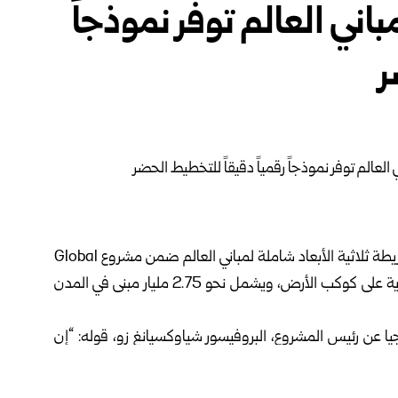
باني العالم توفر نموذجاً
ر
نجح علماء من جامعة ميونيخ التقنية الألمانية بابتكار أول خريطة ثلاثية الأبعاد شاملة لمباني العالم ضمن مشروع Global
Building Atlas، الذي يوفر نموذجاً رقمياً دقيقاً للبيئة البشرية على كوكب الأرض، ويشمل نحو 2.75 مليار مبنى في المدن
لوم والتكنولوجيا عن رئيس المشروع، البروفيسور شياوكسيانغ زو، قوله: “إن
ز حماية السكان من الكوارث الطبيعية”، مشيراً إلى أن هذا
تاحاً على نطاق عالمي، بما في ذلك المناطق الفقيرة.