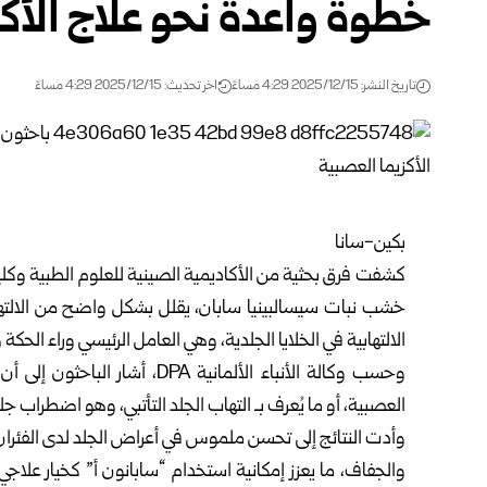
خطوة واعدة نحو علاج الأك
تاريخ النشر: 2025/12/15 4:29 مساءً
اخر تحديث: 2025/12/15 4:29 مساءً
بكين-سانا
كشفت فرق بحثية من الأكاديمية الصينية للعلوم الطبية وكل
خشب نبات سيسالبينيا سابان، يقلل بشكل واضح من الالت
الالتهابية في الخلايا الجلدية، وهي العامل الرئيسي وراء الحكة
وحسب وكالة الأنباء الألمانية A
العصبية، أو ما يُعرف بـ التهاب الجلد التأتبي، وهو اضطراب ج
وأدت النتائج إلى تحسن ملموس في أعراض الجلد لدى الفئران ال
والجفاف، ما يعزز إمكانية استخدام “سابانون أ” كخيار علاجي و