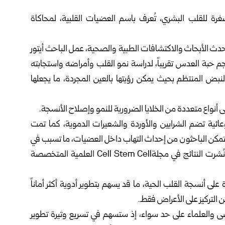
رة للقلب البشري، تُعرف باسم العضيات القلبية، لمحاكاة
 المتخصص بنشر أحدث الأبحاث والاكتشافات الطبية والصحية، عمل الباحث أيتور
حجم حبة العدس تقريباً، لدراسة نمو القلب وأمراضه واستجابته
لنبض المنتظم بحيث يمكن رؤيتها بالعين المجردة، ما يجعلها
ى أنواع متعددة من الخلايا الضرورية للنمو وإصلاح الأنسجة.
ة تضم الشرايين والأوردة والشعيرات الدموية، كما تمت
د تمكن الباحثون من إحداث التهاب داخل العضيات، ما تسبب في
عدم انتظام ضربات القلب، محاكياً بذلك الرجفان الأذيني، ونُشرت النتائج في مجلةCell Stem Cell العلمية المتخصصة
على أنسجة القلب الحية، ما قد يسهم بتطوير أدوية أكثر أماناً
ن التركيز على الأعراض فقط.
ضى والعلماء على حد سواء، إذ ستسهم في تسريع وتيرة تطوير