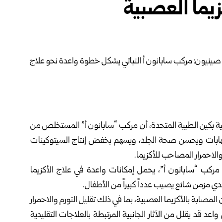
زيما العصبية
ية بكين الطبية المتحدة، أن مركب “سابانون أ” المستخلص من
هابات ويحسن صحة الجلد، ويسهم بخفض إنتاج السيتوكينات
 والاحمرار المصاحب للأكزيما.
DP، أشار الباحثون إلى أن مركب “سابانون أ”، يحمل إمكانات واعدة في علاج الأكزيما
لدي مزمن شائع يصيب عدداً كبيراً من الأطفال.
مصابة بالأكزيما العصبية، بما في ذلك تقليل التورم والاحمرار
اعد قد يقلل من الآثار الجانبية المرتبطة بالعلاجات التقليدية