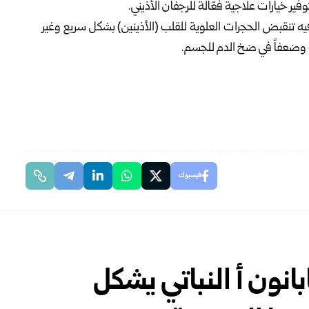
ير خيارات علاجية فعّالة للرجفان الأذيني.
فيه تنقبض الحجرات العلوية للقلب (الأذينين) بشكل سريع وغير
وضعفاً في ضخ الدم للجسم.
فيسبوك
نون أ النباتي يشكل