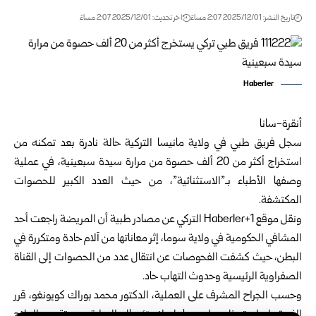
تاريخ النشر: 2025/12/01 2:07 مساءً
اخر تحديث: 2025/12/01 2:07 مساءً
Haberler
أنقرة-سانا
سجل فريق طبي في ولاية مانيسا التركية حالة نادرة بعد تمكنه من
استخراج أكثر من 20 ألف حصوة من مرارة سيدة سبعينية، في عملية
وصفها الأطباء بـ”الاستثنائية”، من حيث العدد الكبير للحصوات
المكتشفة.
ونقل موقع Haberler+1 التركي عن مصادر طبية أن المريضة راجعت أحد
المشافي الحكومية في ولاية سوما، إثر معاناتها من آلام حادة ومتكررة في
البطن، حيث كشفت الفحوصات عن انتقال عدد من الحصوات إلى القناة
الصفراوية الرئيسية وحدوث التهاب حاد.
وحسب الجراح المشرف على العملية، الدكتور محمد بوراك كويونغو، قرر
الفريق إجراء تدخل جراحي عاجل لاستئصال المرارة بعد تقديم العلاج