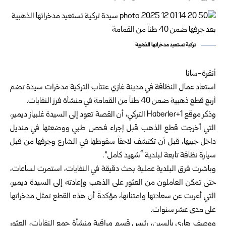
تركية تستعيد مدخراتها الذهبية
أنقرة-سانا
استعاد عمال النظافة في مدينة غازي عنتاب التركية مدخرات سيدة تضم
أربع قطع ذهبية ضمن 40 طناً من القمامة في منشأة فرز النفايات.
وذكر موقع Haberler+1 التركي، أن القصة تعود إلى السيدة غلبياز ديمير،
التي أخرجت قطع الذهب قبل إجراء فحص طبي ووضعتها في منديل
داخل جيبها، قبل أن تكتشف لاحقاً سقوطها في الشارع وجرفها من قبل
سيارة نظافة تابعة لبلدية “شهيد كامل”.
وباشرت فرق البلدية عملية بحث دقيقة في النفايات، استمرت لساعات،
حتى تمكن العاملون من العثور على الذهب وإعادته إلى السيدة ديمير،
التي أعربت عن سعادتها وامتنانها، مؤكدةً أن هذه القطع تمثل مدخراتها
على مدى عشر سنوات.
ووصف هاري يالسين، رئيس قسم مراقبة منشأة جمع النفايات، العثور