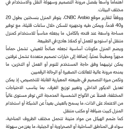
اهتماماً واسعاً بفضل مرونة التصميم وسهولة النقل والاستخدام في
مختلف البيئات.
ووفقاً لتقارير موقع CNBC Arabia، يتوفر المنزل بنسختين بطول 20
و40 قدماً، ويمكن طيه وتجهيزه للسكن خلال ساعات قليلة، مع توفير
مساحة واسعة عند فتحه بالكامل، ما يجعله مناسباً للاستخدام كمنزل
متنقل أو استوديو للعمل أو كملاذ هادئ في الطبيعة.
ويضم المنزل مكونات أساسية تجعله صالحاً للعيش، تشمل حماماً
مجهزاً ومطبخاً عملياً، إضافة إلى خيارات تصميم متعددة تشمل غرفتين
يمكن ترتيبهما وفق حاجة المستخدم للنوم أو العمل أو التخزين، ما
يمنحه مرونة عالية للعائلات الصغيرة أو الرحالة الرقميين.
وتكمن ميزة التصميم في طبيعته المعيارية القابلة للتخصيص، إذ يمكن
تعديل الديكور الداخلي وتغيير توزيع الغرف، بما يناسب الاحتياجات
المختلفة، فضلاً عن الألواح الشمسية المدمجة التي توفر مستوى عالياً
من الاعتماد على الذات، ما يسمح بالعيش بعيداً عن الشبكة أو استخدام
المنزل كبيت ضيافة أو مكتب متنقل.
كما صُمم الهيكل من مواد متينة تتحمل مختلف الظروف المناخية،
سواء في المناطق الساحلية أو الصحراوية أو الجبلية، ما يعزز من سهولة