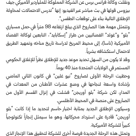
ونقلت وكالة فرانس برس عن الشركة المملوكة للملياردير الأميركي جيف
بيزوس قولها في بث مباشر عبر الفيديو: إنها “تدرس الاحتمالات لمحاولة
الإطلاق التالية بناء على توقعات الطقس”.
وتتمثل مهمة هذا الصاروخ الذي يبلغ ارتفاعه 98 متراً في حمل مسباري
“بلو” و”غولد” الفضائيين من طراز “إسكابايد”، التابعين لوكالة الفضاء
الأميركية (ناسا)، إلى محيط المريخ لدراسة تاريخ مناخه وتمهيد الطريق
لاحتمال استكشافه بشرياً.
وقد لا يكون من السهل تحديد موعد جديد للإطلاق نظراً للإغلاق الحكومي
المستمر في الولايات المتحدة منذ 40 يوماً.
وحظيت الرحلة الأولى لصاروخ “نيو غلين” في كانون الثاني الماضي
بإشادة واسعة لنجاحها في وضع عشرات الأطنان من المعدات في
المدار، لكن شركة “بلو أوريجن” فشلت في إنزال القسم الأول من
الصاروخ على منصة في المحيط الأطلسي.
وسيكون الإطلاق الجديد بمثابة اختبار حاسم لتحديد ما إذا كانت “بلو
أوريجن” قادرة على استرداد محركاتها، وهو ما سيمثل إنجازاً تكنولوجياً
كبيراً للشركة الأميركية.
وتمثل هذه الرحلة الجديدة فرصة أخرى للشركة لتحقيق هذا الإنجاز الذي