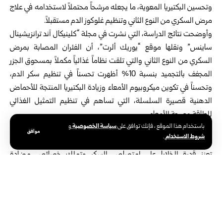
وتحسين البكتيريا المعوية، ما يجعله مرشحاً محتملاً لاستخدامه في علاج
مرض السكري من النوع الثاني وتنظيم غلوكوز الدم مستقبلاً.
وأوضحت نتائج الدراسة، التي نشرت في مجلة “كلينيكال آند ترانزيشينال
ساينس” ونقلها موقع “يوريك ألرت”، أن الفئران المصابة بمرض
السكري من النوع الثاني والتي تلقت نظاماً غذائياً مكملاً بمسحوق الجزر
المجفف بالتجميد بنسبة 10% أظهرت تحسناً في تنظيم سكر الدم،
وتحسناً في تكوين ميكروبيوم الأمعاء وزيادة البكتيريا المنتجة للأحماض
الدهنية قصيرة السلسلة، التي تساهم في تنظيم التمثيل الغذائي
للطاقة وصحة الأمعاء.
سياسة الخصوصية
باستخدام هذا الموقع ، فإنك توافق على
و
وأوضح الباحثان مورتن كوبيك لارسن ولارس بورسكاير كريستنسن أن
موافق
شروط الاستخدام
.
المركّبات النشطة بيولوجياً في الجزر، مثل الفالكارينول والفالكارينديول،
تعزز قدرة الخلايا على امتصاص السكر وتملك خصائص مضادة
للفطريات والالتهابات والبكتيريا، مؤكدين أن تناول الجزر النيئ أو المطهو
قليلاً هو الأفضل للحفاظ على أكبر قدر ممكن من هذه المركبات المفيدة.
وحذر الباحثون من تطبيق النتائج مباشرة على البشر، مؤكدين الحاجة إلى
إجراء تجارب سريرية مستقبلية، موضحين أن الجزر يمكن أن يشكل