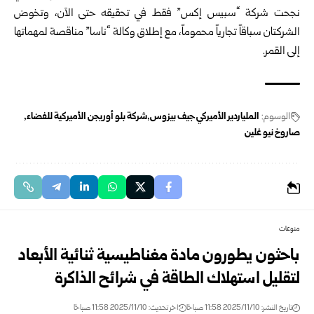
نجحت شركة “سبيس إكس” فقط في تحقيقه حتى الآن، وتخوض
الشركتان سباقاً تجارياً محموماً، مع إطلاق وكالة “ناسا” مناقصة لمهماتها
إلى القمر.
الوسوم:
الملياردير الأميركي جيف بيزوس
شركة بلو أوريجن الأميركية للفضاء
صاروخ نيو غلين
منوعات
باحثون يطورون مادة مغناطيسية ثنائية الأبعاد
لتقليل استهلاك الطاقة في شرائح الذاكرة
تاريخ النشر: 2025/11/10 11:58 صباحًا
اخر تحديث: 2025/11/10 11:58 صباحًا