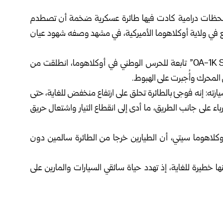
 لحظات درامية كادت فيها طائرة عسكرية ضخمة أن تصطدم
ريع في ولاية أوكلاهوما الأميركية، في مشهد وصفه شهود عيان
ووفقاً لموقع سكاي نيوز فإن طائرة من طراز “OA-1K Skyraider II” تابعة للحرس الوطني في أوكلاهوما، انطلقت من
المحرك وأُجبرت على الهبوط.
سيارته: إنه فوجئ بالطائرة تحلق على ارتفاع منخفض للغاية، حتى
 على جانب الطريق، ما أدى إلى انقطاع التيار واشتعال حريق
لاهوما سيتي، أن الطيارين خرجا من الطائرة سالمين دون
ا خطيرة للغاية، إذ تهدد حياة سائقي السيارات والمارين على