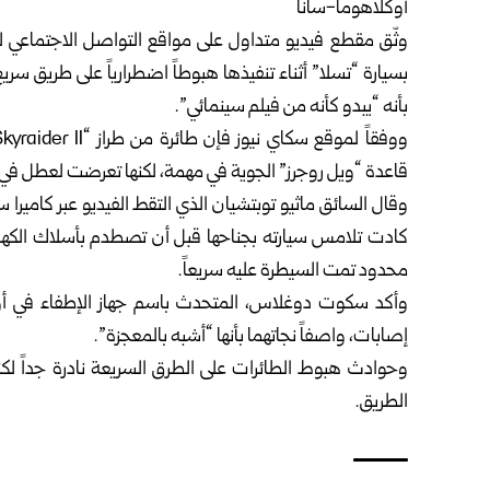
أوكلاهوما-سانا
وثّق مقطع فيديو متداول على مواقع التواصل الاجتماعي
بسيارة “تسلا” أثناء تنفيذها هبوطاً اضطرارياً على طريق س
بأنه “يبدو كأنه من فيلم سينمائي”.
قاعدة “ويل روجرز” الجوية في مهمة، لكنها تعرضت لعطل في 
وقال السائق ماثيو توبتشيان الذي التقط الفيديو عبر كاميرا 
كادت تلامس سيارته بجناحها قبل أن تصطدم بأسلاك الكهرباء
محدود تمت السيطرة عليه سريعاً.
وأكد سكوت دوغلاس، المتحدث باسم جهاز الإطفاء في أوك
إصابات، واصفاً نجاتهما بأنها “أشبه بالمعجزة”.
وحوادث هبوط الطائرات على الطرق السريعة نادرة جداً لكنه
الطريق.