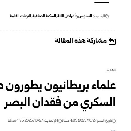
الوسوم:
التسوس وأمراض اللثة
السكتة الدماغية
النوبات القلبية
مشاركة هذه المقالة
منوعات
علماء بريطانيون يطورون د
السكري من فقدان البصر
تاريخ النشر: 2025/10/27 4:35 مساءً
اخر تحديث: 2025/10/27 4:35 مساءً