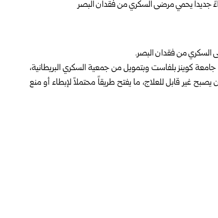
ى السكري من فقدان البصر.
 جامعة كوينز بلفاست وبتمويل من جمعية السكري البريطانية،
يصبح غير قابل للعلاج، ما يفتح طريقاً محتملاً لإبطاء أو منع
وباستخدام نموذج فئران مصابة بالسكري، اختبر الفريق دواءً يُسمى (2-HDP)، ووجدوا أنه يحمي الخلايا العصبية والأوعية
صرية، عبر تحييد الجزيئات الضارة التي تتراكم في الشبكية أثناء
بكية مرضى السكري، ما يشير إلى إمكانية فعالية الدواء لدى
ً ما يبدأ مرض السكري دون أعراض، ويحدث تلف مبكر للخلايا
رؤية”، فيما أضافت جوسي أوغسطين: “الدراسة تكشف عن علاج
 يصبح دائماً، ويمثل خطوة نحو جيل جديد من الأدوية لتحسين