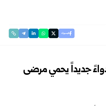
فيسبوك
واءً جديداً يحمي مرضى