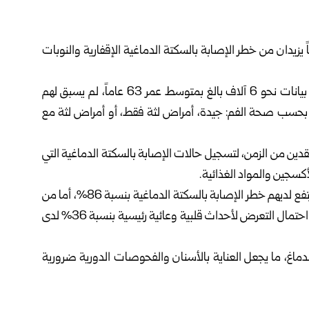
زيدان من خطر الإصابة بالسكتة الدماغية الإقفارية والنوبات
وبحسب موقع يوريك أليرت العلمي الأمريكي حلل الباحثون بيانات نحو 6 آلاف بالغ بمتوسط عمر 63 عاماً، لم يسبق لهم
بحسب صحة الفم: جيدة، أمراض لثة فقط، أو أمراض لثة مع
ن من الزمن، لتسجيل حالات الإصابة بالسكتة الدماغية التي
أكسجين والمواد الغذائية.
وأظهرت النتائج أن المصابين بأمراض اللثة والتسوس معاً ارتفع لديهم خطر الإصابة بالسكتة الدماغية بنسبة 86%، أما من
يعانون أمراض اللثة فقط فارتفع الخطر بنسبة 44%، كما زاد احتمال التعرض لأحداث قلبية وعائية رئيسية بنسبة 36% لدى
لدماغ، ما يجعل العناية بالأسنان والفحوصات الدورية ضرورية