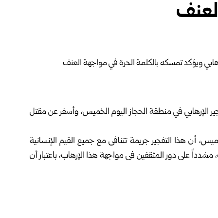
العنف
فجير الإرهابي في منطقة الحجاز اليوم الخميس، وأسفر عن مقتل
ميس، أن هذا التفجير جريمة تتنافى مع جميع القيم الإنسانية
، مشدداً على دور المثقفين في مواجهة هذا الإرهاب، باعتبار أن
نف، وتمثل حصناً ثقافياً وأخلاقياً في وجه كل أشكال الإرهاب.
 والتعبير، وأنها ستواصل أداء رسالتها في الدفاع عن الإنسان
لمجتمع واستقراره.
لى أسر الضحايا وذويهم، سائلاً الله تعالى أن يتغمدهم بواسع