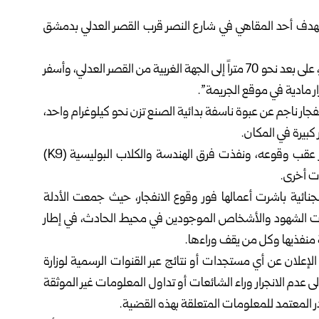
 استهدف أحد المقاهي في شارع النصر قرب القصر العدلي بدمشق
وأوضحت الوزارة أن التفجير وقع عند الساعة الثالثة بعد الظهر، على بعد نحو 70 متراً إلى الجهة الغربية من القصر العدلي، وأسفر
نفجار ناجم عن عبوة ناسفة بدائية الصنع تزن نحو كيلوغرام واحد،
كبيرة في المكان.
وأضافت الوزارة: إنها فرضت طوقاً أمنياً حول موقع التفجير عقب وقوعه، ونفذت فرق الهندسة والكلاب البوليسية (K9)
ت أخرى.
لجنائية باشرت أعمالها فور وقوع الانفجار، حيث جمعت الأدلة
دات الشهود والأشخاص الموجودين في محيط الحادث، في إطار
 منفذيها وكل من يقف وراءها.
لإعلان عن أي مستجدات أو نتائج عبر القنوات الرسمية لوزارة
لى عدم الانجرار وراء الشائعات أو تداول المعلومات غير الموثقة
صدر المعتمد للمعلومات المتعلقة بهذه القضية.