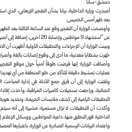
دمشق-سانا
أصدرت
وزارة الداخلية
، بيانا بشأن التفجير الإرهابي، الذي
بعد ظهر أمس الخميس.
عن “استشهاد 9 مواطنين وإصابة 20 آخرين، إضافة إلى أضرار مادية في موقع الجريمة”.
وبينت الوزارة أن الإجراءات والتحقيقات الأولية أظهرت أن الا
جُهزت بشظايا معدنية، ما أدى إلى وقوع إصابات بالغة وأضرار 
عمليات تمشيط دقيقة للتأكد من خلو المنطقة من أي تهديدا
ولفتت الوزارة إلى أن فرق جمع الأدلة في إدارة المباحث ا
الجنائية، وراجعت تسجيلات كاميرات المراقبة، وأخذت إفا
التحقيقات الرامية إلى كشف ملابسات الجريمة، وتحديد هوية
وأكدت أن التحقيقات لا تزال مستمرة، مشيرة إلى أنه سيتم ا
الداخلية فور التحقق منها، داعية المواطنين ووسائل الإعلام إ
واعتماد البيانات الرسمية الصادرة عن الوزارة، باعتبارها الم