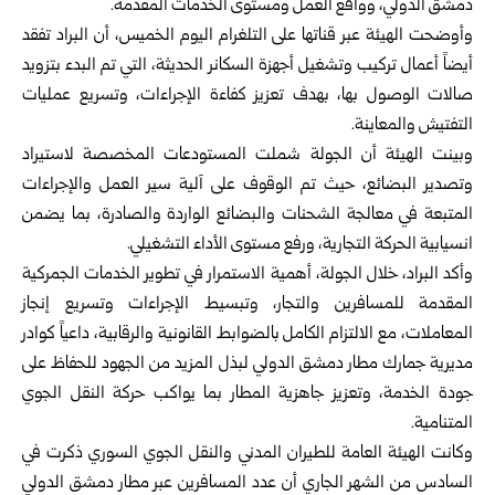
دمشق الدولي، وواقع العمل ومستوى الخدمات المقدمة.
وأوضحت الهيئة عبر قناتها على التلغرام اليوم الخميس، أن البراد تفقد
أيضاً أعمال تركيب وتشغيل أجهزة السكانر الحديثة، التي تم البدء بتزويد
صالات الوصول بها، بهدف تعزيز كفاءة الإجراءات، وتسريع عمليات
التفتيش والمعاينة.
وبينت الهيئة أن الجولة شملت المستودعات المخصصة لاستيراد
وتصدير البضائع، حيث تم الوقوف على آلية سير العمل والإجراءات
المتبعة في معالجة الشحنات والبضائع الواردة والصادرة، بما يضمن
انسيابية الحركة التجارية، ورفع مستوى الأداء التشغيلي.
وأكد البراد، خلال الجولة، أهمية الاستمرار في تطوير الخدمات الجمركية
المقدمة للمسافرين والتجار، وتبسيط الإجراءات وتسريع إنجاز
المعاملات، مع الالتزام الكامل بالضوابط القانونية والرقابية، داعياً كوادر
مديرية جمارك مطار دمشق الدولي لبذل المزيد من الجهود للحفاظ على
جودة الخدمة، وتعزيز جاهزية المطار بما يواكب حركة النقل الجوي
المتنامية.
وكانت الهيئة العامة للطيران المدني والنقل الجوي السوري ذكرت في
السادس من الشهر الجاري أن عدد المسافرين عبر مطار دمشق الدولي