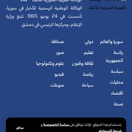
الوكالة العربية السورية للأنباء – سانا
الوكالة الوطنية الرسمية للأخبار في سوريا،
تأسست في 24 يونيو 1965. تتبع وزارة
الإعلام، ومركزها الرئيسي في دمشق.
سوريا والعالم
دولي
صحافة
رئاسة
تعليم
صور
الجمهورية
ثقافة وفنون
علوم وتكنولوجيا
سياسة
رياضة
فيديو
محليات
سياحة
منوعات
اقتصاد
صحة
سياسة الخصوصية
باستخدام هذا الموقع ، فإنك توافق على
و
موافق
شروط الاستخدام
.