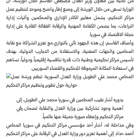
من جانبه بين معاون وزير العدل مصطفى القاسم خلال الورشة، أن
الوزارة تسعى من خلال الورشة إلى وضع إطار واضح وموحد لتنظيم عمل
مراكز التحكيم، يشمل معايير الكادر الإداري والمحكمين وآليات إدارة
النزاعات، بما يضمن الكفاءة المهنية والرقابة الفعّالة القادرة على إدارة
عجلة الاقتصاد في سوريا.
وأضاف القاسم: إن هذه الجهود تأتي بالتوازي مع تعزيز الشراكة مع نقابة
المحامين والجهات المعنية، والاستفادة من التجارب الدولية، بهدف
تأسيس مراكز تحكيمية وطنية ذات قدرة تنافسية إقليمياً ودولياً، تساهم
في استعادة المكانة المرموقة للتحكيم والقضاء السوريين.
بدوره أشار نقيب المحامين في سوريا محمد علي الطويل، إلى
أهمية وجود تشاركية بين وزارة العدل والنقابة لضمان رقي
مراكز التحكيم وإعطاء صورة جميلة عنها عالمياً.
وفي مداخلة له، أشار أحد مؤسسي مراكز التحكيم في سوريا المحامي
أحمد حداد إلى أهمية تعزيز دور وزارة العدل في الرقابة على مراكز التحكيم