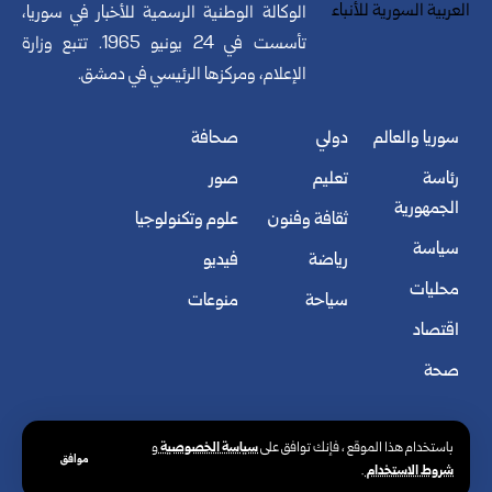
الوكالة الوطنية الرسمية للأخبار في سوريا،
تأسست في 24 يونيو 1965. تتبع وزارة
الإعلام، ومركزها الرئيسي في دمشق.
سوريا والعالم
دولي
صحافة
رئاسة
تعليم
صور
الجمهورية
ثقافة وفنون
علوم وتكنولوجيا
سياسة
رياضة
فيديو
محليات
سياحة
منوعات
اقتصاد
صحة
سياسة الخصوصية
باستخدام هذا الموقع ، فإنك توافق على
و
موافق
شروط الاستخدام
.
© الوكالة العربية السورية للأنباء. كافة الحقوق محفوظة.