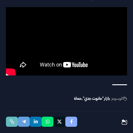
الوسوم:
بازار "حانوت جدي"
حماة