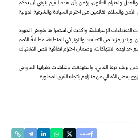
والعدل ‏واحترام القانون، يؤمن بأن هذه القيم ينبغي أن تحكم
لأمن والسلام ‏القائمين على احترام السيادة والشرعية الدولية
رات الاعتداءات الإسرائيلية، وأكدت ‏أن استمرارها يقوض الجهود
ين، وينذر بمزيد من التصعيد والتوتر في ‏المنطقة، مطالبةً الأمم
ع حد لهذه الانتهاكات، وضمان احترام ‏اتفاقية فض الاشتباك
دين ‏بريف درعا الغربي، واستهدفت برشاشات طيرانها المروحي
ح ‏بعض الأهالي من منازلهم باتجاه القرى المجاورة‎.‎
فيسبوك