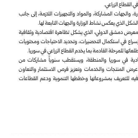
لقطاع ‏الزراعي‎.
، ‏والجهات المشاركة، والمواد والتجهيزات اللازمة، إلى جانب
لشكل الذي يعكس نشاط الوزارة والجهات التابعة لها‎.‎
‏معرض دمشق الدولي، الذي يشكل تظاهرة اقتصادية وثقافية
لإسراع ‏في استكمال التحضيرات، وتحديد الاحتياجات ومحتويات
لعاتها ‏للمرحلة القادمة بما يخدم القطاع الزراعي في سوريا‎.‎
دية في ‏سوريا والمنطقة، ويستقطب سنوياً مشاركات من
 المنتجات والخدمات ‏وتعزيز فرص الاستثمار والتعاون
فيه للتعريف بمشروعاتها ‏وخططها التنموية ودعم القطاعات