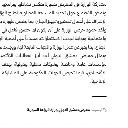
مشاركة ‏الوزارة في المعرض بصورة تعكس نشاطها وبرامجها في ا
وتمحور الاجتماع حول تحديد المساحة المطلوبة لجناح الوزارة
‏الإشراف على أعمال تحضير وتجهيز الجناح، بما يضمن ظهوره ‏با
وأكد حمود حرص الوزارة على أن يكون لها حضور فاعل في 
‏واجتماعية وبوابة لجذب الاستثمارات، مشدداً على أهمية ا
الجناح، بما ‏يعبر عن عمل الوزارة والجهات التابعة لها، ويجسد تط
ويمثل معرض دمشق الدولي أحد أبرز الفعاليات الاقتصا
مؤسسات عامة ‏وخاصة وشركات محلية ودولية، بهدف عرض
الاقتصادي، فيما تحرص ‏الجهات الحكومية على المشاركة 
الإنتاجية‎.‎
الوسوم:
معرض دمشق الدولي
وزارة الزراعة السورية