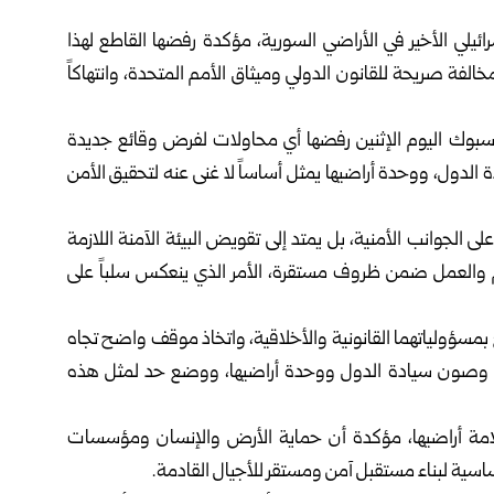
ائيلي ‏الأخير في الأراضي السورية، مؤكدة رفضها القاطع لهذا
لفة صريحة ‏للقانون الدولي وميثاق الأمم المتحدة، وانتهاكاً
يسبوك ‏اليوم الإثنين رفضها أي محاولات لفرض وقائع جديدة
ة الدول، ووحدة ‏أراضيها يمثل أساساً لا غنى عنه لتحقيق الأمن
لى ‏الجوانب الأمنية، بل يمتد إلى تقويض البيئة الآمنة اللازمة
ليم والعمل ضمن ‏ظروف مستقرة، الأمر الذي ينعكس سلباً على
‏بمسؤولياتهما القانونية والأخلاقية، واتخاذ موقف واضح تجاه
ولي وصون ‏سيادة الدول ووحدة أراضيها، ووضع حد لمثل هذه
امة ‏أراضيها، مؤكدة أن حماية الأرض والإنسان ومؤسسات
سية لبناء مستقبل آمن ‏ومستقر للأجيال القادمة‎.‎