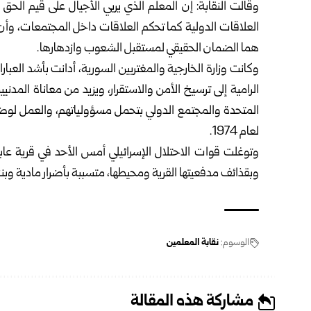
وقالت النقابة: إن المعلم الذي يربي الأجيال على قيم الحق 
العلاقات ‏الدولية كما تحكم العلاقات داخل المجتمعات، وأن ا
هما الضمان الحقيقي ‏لمستقبل الشعوب وازدهارها‎.‎
وكانت
وزارة الخارجية والمغتربين السورية
، أدانت بأشد العبا
الرامية إلى ترسيخ الأمن والاستقرار، ‏ويزيد من ‏معاناة المدني
المتحدة والمجتمع الدولي بتحمل ‏مسؤولياتهم، والعمل لوض
لعام 1974.
وتوغلت قوات الاحتلال الإسرائيلي أمس الأحد في قرية عاب
‏وبقذائف مدفعيتها القرية ومحيطها، متسببة بأضرار مادية وبنزو
الوسوم:
نقابة المعلمين
مشاركة هذه المقالة