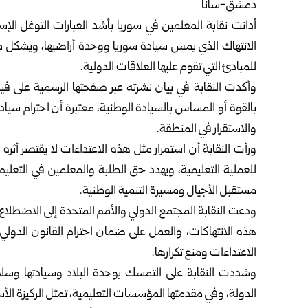
دمشق-سانا‏
أدانت
نقابة المعلمين
في سوريا بأشد العبارات التوغل الإسر
الانتهاك ‏الذي يمس سيادة سوريا ووحدة أراضيها، ويشكل مخا
للمبادئ التي تقوم عليها العلاقات الدولية‎.‎
وأكدت النقابة في بيان نشرته عبر صفحتها الرسمية على ف
بالقوة أو ‏المساس بالسيادة الوطنية، معتبرة أن احترام سياد
والاستقرار في ‏المنطقة‎.‎
ورأت النقابة أن استمرار مثل هذه الاعتداءات لا يقتصر أثره ع
للعملية ‏التعليمية، ويهدد حق الطلبة والمعلمين في التع
مستقبل الأجيال ‏ومسيرة التنمية الوطنية‎.‎
ودعت النقابة المجتمع الدولي والأمم المتحدة إلى الاضطلاع 
هذه ‏الانتهاكات، والعمل على ضمان احترام القانون الد
الاعتداءات ‏ومنع تكرارها‎.‎
وشددت النقابة على التمسك بوحدة البلاد وسيادتها وسل
الدولة، وفي مقدمتها ‏المؤسسات التعليمية، تمثل الركيزة الأسا