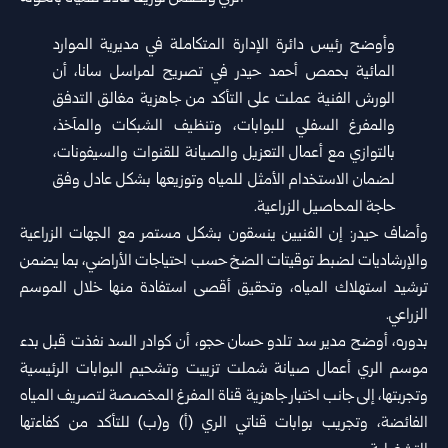
وأوضح رئيس دائرة الإدارة المتكاملة في مديرية الموارد
المائية بحمص أحمد حيدر في تصريح لمراسل سانا، أن
الورش الفنية عملت على التأكد من جاهزية مغالق التدفق
والمفرغ السفلي للبوابات، وتنظيف الشبكات والمآخذ،
بالتوازي مع أعمال التعزيل والصيانة للقنوات والسيفونات،
لضمان الاستخدام الأمثل للمياه وتوزيعها بشكل عادل وفق
حاجة المحاصيل الزراعية.
وأضاف حيدر: إن الفنيين ينسقون بشكل مستمر مع الجهات الزراعية
والإرشاديات لضبط توقيتات الضخ حسب احتياجات الأراضي، بما يضمن
ترشيد استهلاك المياه، وتحقيق أقصى استفادة منها خلال الموسم
الزراعي.
بدوره، أوضح مدير سد تلدو حسان حجو، أن كوادر السد نفذت قبل بدء
موسم الري أعمال صيانة شملت تزييت وتشحيم البوابات الرئيسية
وتجربتها، إلى جانب اختبار جاهزية قناة المفرغ المخصصة لتصريف المياه
الفائضة، وتجريب بوابات قناتي الري (أ) و(ب) للتأكد من كفاءتها