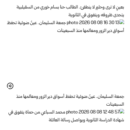
بعينٍ لا ترى وحلمٍ لا ينطفئ.. الطالب حنا بسام خوري من السقيلبية
يتحدى ظروفه ويتفوق في الثانوية
جمعة السليمان.. عينٌ ضوئية تحفظ أسواق دير الزور ومعالمها منذ
السبعينات