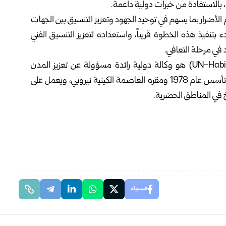
، بالاستفادة من خبرات دولية داعمة.
 الأضرار بما يسهم في توحيد الجهود وتعزيز التنسيق بين الجهات
ء بتنفيذ هذه الخطوة قريباً، واستعداده لتعزيز التنسيق الفني
في مرحلة التعافي.
وبرنامج الأمم المتحدة للمستوطنات البشرية (الموئل/UN-Habitat) هو وكالة دولية رائدة مسؤولة عن تعزيز المدن
المستدامة اجتماعياً وبيئياً وتوفير المأوى المناسب للجميع، تأسس عام 1978 ومقره العاصمة الكينية نيروبي، ويعمل على
اخ في المناطق الحضرية.
فيسبوك