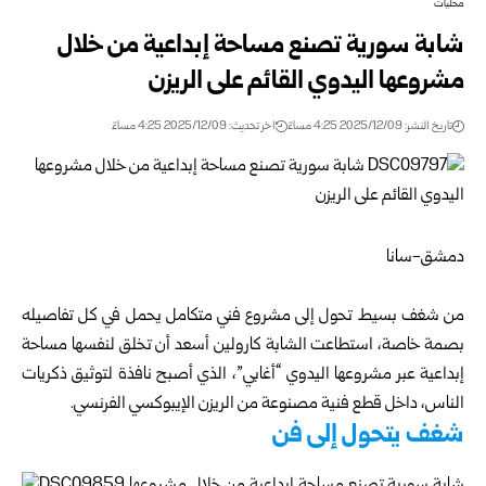
محليات
شابة سورية تصنع مساحة إبداعية من خلال
مشروعها اليدوي القائم على الريزن
تاريخ النشر: 2025/12/09 4:25 مساءً
اخر تحديث: 2025/12/09 4:25 مساءً
‏دمشق-سانا
‏من شغف بسيط تحول إلى مشروع فني متكامل يحمل في كل تفاصيله
بصمة خاصة، استطاعت الشابة كارولين أسعد أن تخلق لنفسها مساحة
إبداعية عبر مشروعها اليدوي “أغابي”، الذي أصبح نافذة لتوثيق ذكريات
الناس، داخل قطع فنية مصنوعة من الريزن الإيبوكسي الفرنسي.
شغف يتحول إلى فن