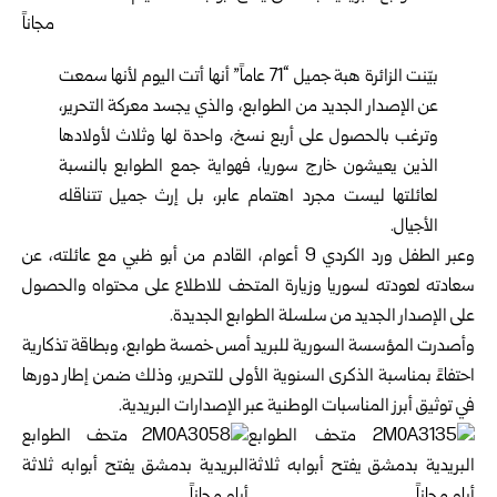
بيّنت الزائرة هبة جميل “71 عاماً” أنها أتت اليوم لأنها سمعت
عن الإصدار الجديد من الطوابع، والذي يجسد معركة التحرير،
وترغب بالحصول على أربع نسخ، واحدة لها وثلاث لأولادها
الذين يعيشون خارج سوريا، فهواية جمع الطوابع بالنسبة
لعائلتها ليست مجرد اهتمام عابر، بل إرث جميل تتناقله
الأجيال.
وعبر الطفل ورد الكردي 9 أعوام، القادم من أبو ظبي مع عائلته، عن
سعادته لعودته لسوريا وزيارة المتحف للاطلاع على محتواه والحصول
على الإصدار الجديد من سلسلة الطوابع الجديدة.
وأصدرت المؤسسة السورية للبريد أمس خمسة طوابع، وبطاقة تذكارية
احتفاءً بمناسبة الذكرى السنوية الأولى للتحرير، وذلك ضمن إطار دورها
في توثيق أبرز المناسبات الوطنية عبر الإصدارات البريدية.