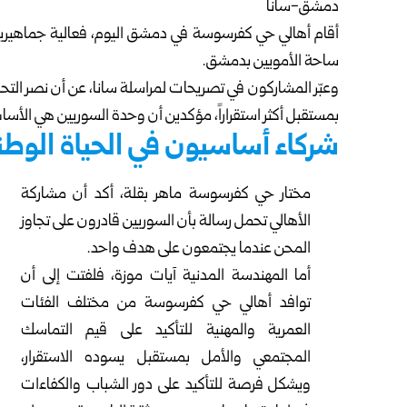
دمشق-سانا
أقام أهالي حي كفرسوسة في
دمشق
اليوم، فعالية جماهيرية
ساحة الأمويين بدمشق.
وعبّر المشاركون في تصريحات لمراسلة سانا، عن أن نصر ا
بمستقبل أكثر استقراراً، مؤكدين أن وحدة السوريين هي الأساس
شركاء أساسيون في الحياة الوطن
مختار حي كفرسوسة ماهر بقلة، أكد أن مشاركة
الأهالي تحمل رسالة بأن السوريين قادرون على تجاوز
المحن عندما يجتمعون على هدف واحد.
أما المهندسة المدنية آيات موزة، فلفتت إلى أن
توافد أهالي حي كفرسوسة من مختلف الفئات
العمرية والمهنية للتأكيد على قيم التماسك
المجتمعي والأمل بمستقبل يسوده الاستقرار،
ويشكل فرصة للتأكيد على دور الشباب والكفاءات