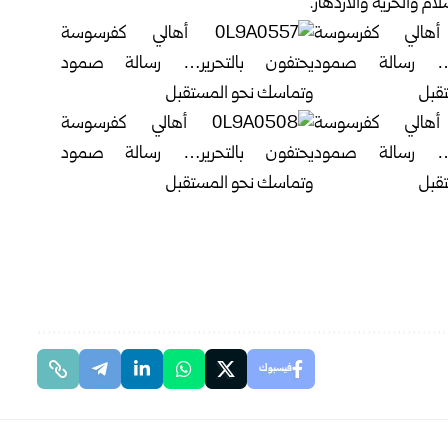
م والحرية والازدهار.
فيسبوك