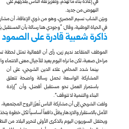
في إعادة بناء ما تهدم، وتعزيز ثقة الناس بقدرتهم على
النهوض من جديد.
وبيّن الشاب نسيم المصري، وهو من ذوي الإعاقة، أن مشارك
في الحياة الوطنية، وقال: “وجودي هنا رسالة بأن المستقبل يت
ذاكرة شعبية قادرة على الصمود
الموظف المتقاعد نديم زين، رأى أن الفعالية تمثل لحظة تس
مراحل صعبة، لكن ما نراه اليوم يعيد للأجيال معنى الانتماء و
بينما شدد المحامي علاء الدين الشربجي، على أن
المشاركة الواسعة تحمل رسالة واضحة تتعلق
باستمرار العمل نحو مستقبل أفضل، وأن “إرادة
البناء والتنمية لا تتوقف”.
ولفت الشربجي إلى أن مشاركة الناس تُعزّز الروح المجتمعية، وت
الأمل بالاستقرار والازدهار يظلّ دافعاً أساسياً لكل خطوة يتخ
ويحتفل السوريون اليوم بالذكرى الأولى لتحرير البلاد من ال