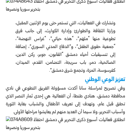
وتشارك في الفعاليات، التي تستمر حتى يوم الإثنين المقبل،
وزارتا الثقافة والطوارئ وإدارة الكوارث، إلى جانب فرق
تطوعية منها “ملهَم”، “هذه حياتي”، “غراس النهضة”،
“جمعية حقوق الطفل”، و”الدفاع المدني السوري”، إضافة
إلى تنسيقيات أحياء دمشق “القابون، جوبر، ركن الدين،
الصالحية، دمر، باب سريجة، التضامن، القدم، الميدان،
كفرسوسة، المزة، و‏تجمع شرق دمشق”.
تعزيز الوعي الوطني
وفي تصريح لمراسلة سانا أكدت مسؤولة الفريق التطوعي في نادي
محافظة دمشق، هنادي طنطا، أن الفعالية هي إحدى ثمار النصر الذي
تحقق قبل عام، وتهدف إلى تعريف الأطفال والشباب بغاية الثورة
وأسباب التحرير، ولا سيما أن العديد منهم لم يعايشوا مراحلها الأولى.