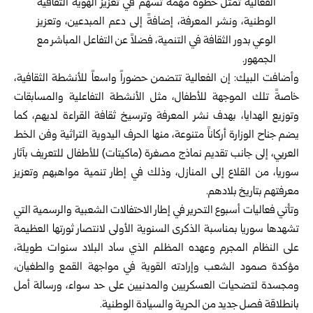
الفعالية تمثل خطوة مهمة تسهم في تعزيز الهوية الثقافية
الوطنية، ونشر المعرفة، إضافةً إلى دعم المبدعين، وتعزيز
الوعي بدور الثقافة في التنمية، فضلاً عن التفاعل المباشر مع
الجمهور.
وأضافت البيك: إن الفعالية تتضمن حضوراً واسعاً للأنشطة الثقافية،
خاصةً تلك الموجهة للأطفال، مثل الأنشطة التفاعلية والمسابقات
وتوزيع الهدايا، بهدف نشر المعرفة وترسيخ ثقافة القراءة لديهم، كما
يضم جناح الوزارة أركاناً متنوعة، منها الحرف اليدوية التراثية وفن الخط
العربي، إلى جانب تقديم نماذج مصغرة (ماكيتات) للأطفال للتعريف بآثار
سوريا، من القلاع إلى المنازل، وذلك في إطار تنمية مواهبهم وتعزيز
معرفتهم بتاريخ بلادهم.
وتأتي فعاليات أسبوع التحرير في إطار الاحتفالات الشعبية والرسمية التي
تشهدها سوريا بمناسبة الذكرى السنوية الأولى لانتصار ثورتها العظيمة
على النظام المجرم وعهده المظلم الذي ساد البلاد سنوات طويلة،
مؤكدة صمود الشعب وإرادته القوية في مواجهة القمع والطغيان،
ومجسدة لتضحيات العسكريين والمدنيين على حد سواء، ورسالة أمل
بانطلاقة فصل جديد من الحرية والسيادة الوطنية.