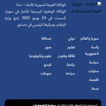
الوكالة العربية السورية للأنباء – سانا
الوكالة الوطنية الرسمية للأخبار في سوريا،
تأسست في 24 يونيو 1965. تتبع وزارة
الإعلام، ومركزها الرئيسي في دمشق.
سوريا والعالم
دولي
صحافة
رئاسة
تعليم
صور
الجمهورية
ثقافة وفنون
علوم وتكنولوجيا
سياسة
رياضة
فيديو
محليات
سياحة
منوعات
اقتصاد
صحة
سياسة الخصوصية
باستخدام هذا الموقع ، فإنك توافق على
و