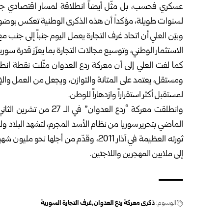
عسكري فحسب، بل مثّل أيضاً انطلاقة لمسار اقتصادي جديد 
لسنوات طويلة، مؤكداً أن هذه الذكرى الوطنية تعكس بوضوح 
وبيّن العلي أن اتحاد غرف التجارة يعمل اليوم جنباً إلى جنب
الاستثمار الوطني، وتوسيع مجالات التجارة بما يعزّز قدرة سوري
كما لفت العلي إلى أن معركة ردع العدوان مثّلت نقطة ان
ومستقل، يعتمد على المتانة والتوازن، ويجعل من العمل وال
لمستقبل أكثر استقراراً وازدهاراً للوطن.
وانطلقت معركة “ردع العد
الماضي بتحرير سوريا من نظام الأسد المجرم، لتشهد البلاد و
ثورته العظيمة في آذار 2011، وقدّم من 
إلى ملايين المهجرين واللاجئين.
الوسوم:
ذكرى معركة ردع العدوان
غرف التجارة السورية