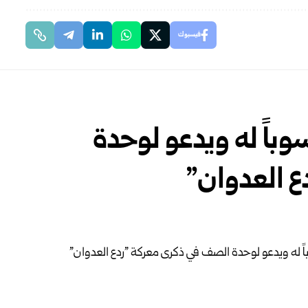
فيسبوك
وباً له ويدعو لوحدة
 العدوان”