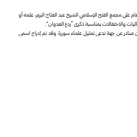
على مجمع الفتح الإسلامي الشيخ عبد الفتاح البزم، علمه أو
يات والاحتفالات بمناسبة ذكرى “ردع العدوان”.
نٍ صادرٍ عن جهة تدعي تمثيل علماء سوريا، وقد تم إدراج اسمي
ضمن هذا البيان الذي يعلن فيه أصحابه رفضهم لدعوة مديرية أوقاف دمشق للتظاهر بعد صلاة الجمعة الموافق 7 جمادى
ضمن المشاركين في إصداره، خلافاً لما يزعمونه، بل إنني أدعو
طاقات وطننا، والحفاظ على السلم الأهلي، متعاونين في ذلك
 ووحدة أراضينا السورية، ورفض كل مساعي التقسيم التي تسعى
لفرحة التي يعيشها الشعب السوري في هذه الأيام بجميع أفراده.
 انطلاق معركة التحرير “ردع العدوان” وتأكيداً على الوحدة