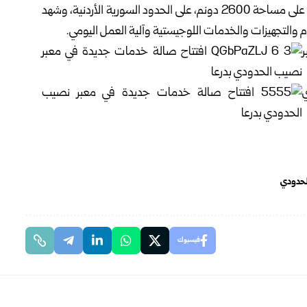
ويقع معبر نصيب على بعد 15 كيلومتراً من مدينة درعا، ويمتد على مساحة 2600 دونم، على الحدود السورية الأردنية، وشهد
م والتجهيزات والخدمات اللوجيستية وآلية العمل اليومي.
لحدودي
فيسبوك