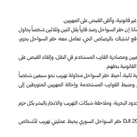
 قانونية، وألقى القبض على المهربين.
انا: إن خفر السواحل رصد قارباً يقل اثنين وثلاثين شخصاً يحاول
، وقع اشتباك بالرصاص الحي، تعامل معه خفر السواحل بحزم،
ين ومصادرة القارب المستخدم في النقل، وإلقاء القبض على
لقانونية بحقهم.
لية ثانية، أحبط خفر السواحل محاولة تهريب نحو سبعين شخصاً
هم وضبط القوارب المستخدمة وإحالة المهربين المتورطين إلى
حدود البحرية، وملاحقة شبكات التهريب والاتجار بالبشر بكل حزم