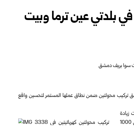
في بلدتي عين ترما وبيت
ق
تركيب محولتين ضمن نطاق عملها المستمر لتحسين واقع
زيادة
استطاعة مركز تحويل عين ترما – المازن من 630 إلى 1000
ستطاعة