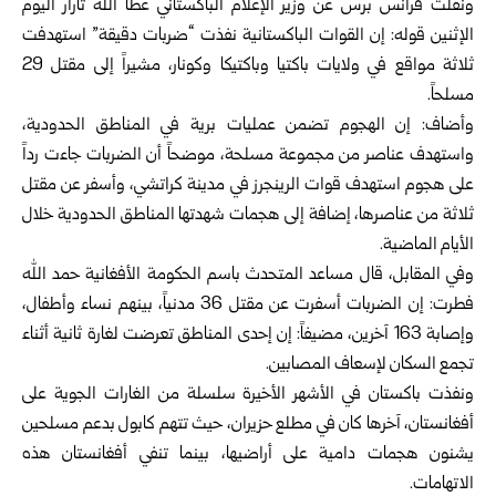
ونقلت فرانس برس عن وزير الإعلام الباكستاني عطا الله تارار اليوم
الإثنين قوله: إن القوات الباكستانية نفذت “ضربات دقيقة” استهدفت
ثلاثة مواقع في ولايات باكتيا وباكتيكا وكونار، مشيراً إلى مقتل 29
مسلحاً.
وأضاف: إن الهجوم تضمن عمليات برية في المناطق الحدودية،
واستهدف عناصر من مجموعة مسلحة، موضحاً أن الضربات جاءت رداً
على هجوم استهدف قوات الرينجرز في مدينة كراتشي، وأسفر عن مقتل
ثلاثة من عناصرها، إضافة إلى هجمات شهدتها المناطق الحدودية خلال
الأيام الماضية.
وفي المقابل، قال مساعد المتحدث باسم الحكومة الأفغانية حمد الله
فطرت: إن الضربات أسفرت عن مقتل 36 مدنياً، بينهم نساء وأطفال،
وإصابة 163 آخرين، مضيفاً: إن إحدى المناطق تعرضت لغارة ثانية أثناء
تجمع السكان لإسعاف المصابين.
ونفذت باكستان في الأشهر الأخيرة سلسلة من الغارات الجوية على
أفغانستان، آخرها كان في مطلع حزيران، حيث تتهم كابول بدعم مسلحين
يشنون هجمات دامية على أراضيها، بينما تنفي أفغانستان هذه
الاتهامات.