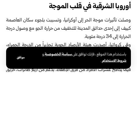
أوروبا الشرقية في قلب الموجة
وصلت تأثيرات موجة الحر إلى أوكرانيا، وتسببت بلجوء سكان العاصمة
كييف إلى إحدى حدائق المدينة للتخفيف من حرارة الجو مع وصول درجة
الحرارة إلى 34 درجة مئوية.
وفي كرواتيا، أصدرت هيئة الأرصاد الجوية تحذيراً من الدرجة الحمراء،
يشمل مناطق عدة، من بينها العاصمة زغرب ومدينتا سبليت
سياسة الخصوصية
باستخدام هذا الموقع ، فإنك توافق على
و
موافق
شروط الاستخدام
.
ودوبروفنيك، وهما من الوجهات السياحية.
فيما يكافح عشرات الأفراد من فرق الإطفاء، بدعم من أربع طائرات، حريق
غابات يلتهم أشجار الصنوبر في جزيرة فيس السياحية على البحر
الأدرياتيكي، على بعد نحو 55 كيلومتراً إلى الجنوب الغربي من سبليت.
بدورها حذرت هيئة الأرصاد في صربيا المجاورة، من أن درجات الحرارة
ستصل إلى 39 درجة مئوية.
وفي الجنوب تمكنت ألبانيا من احتواء حريق غابات التهم مساحات
واسعة من الشجيرات وأشجار الزيتون قرب قرية كلوس مطلع الأسبوع.
وذكرت وكالة رويترز أن دولاً في منطقة البلقان شعرت اليوم الإثنين بتأثير
الموجة غير المسبوقة التي سيطرت على مناطق واسعة غرب أوروبا،