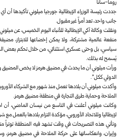
روما-سانا
جددت
رئيسة الوزراء الإيطالية
جورجيا ميلوني تأكيدها أن أي 
جانب واحد، تعد أمراً غير مقبول.
ونقلت وكالة آكي الإيطالية للأنباء اليوم الخميس، عن ميلوني 
منفعة عالمية مشتركة، ولا يمكن إخضاعها للابتزاز، مضيف
سياسي، بل وحتى عسكري استثنائي، من خلال تحكم بعض الجها
يُسمح له بذلك.
ورأت ميلوني أن ما يحدث في
مضيق هرمز
لا يخص المضيق وح
الدولي ككل”.
وأكدت ميلوني أن بلادها تعمل منذ شهور مع الشركاء الأوروبي
الملاحة وحماية طرق التجارة في منطقة مضيق هرمز.
وكانت ميلوني أعلنت في التاسع من نيسان الماضي، أن 
لإيطاليا وللاتحاد الأوروبي، مؤكدة التزام بلادها بالعمل مع ش
وتأتي هذه التصريحات في وقت تشهد فيه المنطقة توتراً متزاي
وإيران، وانعكاساتها على حركة الملاحة في مضيق هرمز، 