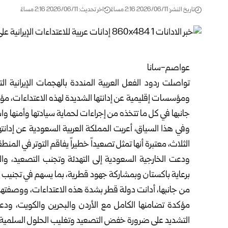
تاريخ النشر: 2026/06/11 2:16 مساءً
اخر تحديث: 2026/06/11 2:16 مساءً
عواصم-سانا‏
تواصلت ردود الفعل العربية المنددة بالهجمات الإيرانية
ومؤسسات إقليمية عن إدانتها الشديدة لهذه الاعتداءات، ‏مؤك
جانبها في كل ما تتخذه ‏من إجراءات لحماية سيادتها وأمنها واست
وفي هذا السياق، أعربت المملكة العربية السعودية عن إدانتها 
الثلاث، معتبرة أنها تمثل تصعيداً خطيراً يفاقم ‏التوتر في المنطقة
ودعت الخارجية السعودية إلى التهدئة وتجنب التصعيد، وال
برعاية باكستان وبمشاركة جهود قطرية، بما يسهم في ‏تجنيب الم
من جانبها، أدانت دولة قطر بشدة هذه الاعتداءات، ووصفتها 
مؤكدة تضامنها الكامل مع الأردن والبحرين والكويت، ‏ودعم
التشديد على ضرورة ‏خفض التصعيد وتغليب الحلول السلمية.‏