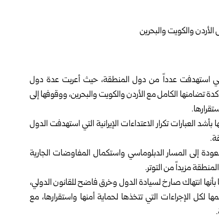
 التي استهدفت عدداً من دول ‏المنطقة، حيث أعربت عدة دول
دة تضامنها الكامل مع الأردن والكويت والبحرين، ووقوفها إلى
قرارها.‏
بأشد العبارات تكرار ‏الاعتداءات الإيرانية التي استهدفت الدول
. ‏
عودة إلى المسار الدبلوماسي ‏واستكمال المفاوضات الجارية
نطقة مزيداً من التوتر.‏
بأنها انتهاك صارخ لسيادة ‏الدول وخرق فاضح للقانون الدولي،
ها لكل الإجراءات التي تتخذها لحماية أمنها واستقرارها، مع