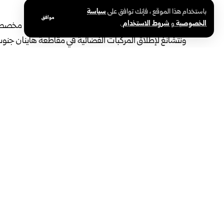
بكين-سانا‏
باستخدام هذا الموقع ، فإنك توافق على
سياسة
موافق
الخصوصية
و
شروط الاستخدام
.
أرسلت الصين، اليوم الخميس، قمراً صناعياً جديداً مخصصا
ونتشانغ لإطلاق المركبات الفضائية في مقاطعة ‏هاينان جنوب ا
“لونغ مارش-5″، حيث دخل القمر الصناعي مداره ‏المحدد مسبقاً بنجاح.‏
وبينت أن القمر الصناعي سيستخدم لإجراء اختبارات التحقق من
وأشارت إلى أن
استمرار الصين بتطوير قدراتها في مجال الفضاء ‏والاتصالات.‏
ويشكل إطلاق الأقمار الصناعية جزءاً من التنافس العالمي ا
تطوير أنظمة الاتصال عالية السرعة ومتعددة النطاقات.‏
الوسوم:
اختبار تكنولوجيا الاتصالات
الصين