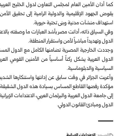
كما أدان الأمين العام لمجلس التعاون لدول الخليج العربية
يقوض الجهود الإقليمية والدولية الرامية إلى تحقيق ‏الأم
استهداف منشآت مدنية ‏وبنى تحتية حيوية.‏
وفي السياق ذاته، أدانت مصر بأشد العبارات ما وصفته بالاعتداءا
الدول وتهديداً مباشراً لأمن واستقرار المنطقة. ‏
وجددت الخارجية المصرية تضامنها الكامل مع الدول المست
الدول العربية يشكل ركناً أساسياً من الأمنين القومي ‏ا
السياسية والدبلوماسية.‏
وأعربت الجزائر في وقت سابق عن إدانتها واستنكارها الشديدين 
مؤكدة رفضها القاطع المساس بسيادة هذه الدول ‏الشقيقة وأمن
إلى جامعة ‏الدول العربية والبرلمان العربي، الاعتداءات الإيراني
‏الدول ومبادئ القانون الدولي.‏
الوسوم:
الاعتداءات الإيرانية