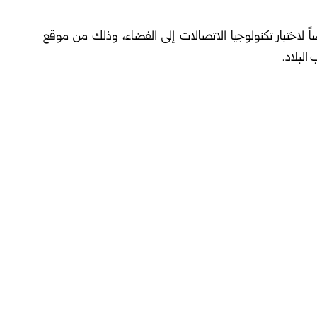
ً لاختبار تكنولوجيا ‏الاتصالات إلى الفضاء، وذلك من موقع
لبلاد.‏
وذكرت وكالة شينخوا، أن عملية الإطلاق تمت عند الساعة ال 3:30 مساءً بتوقيت بكين، ‏باستخدام صاروخ حامل من طراز
 تكنولوجيات ‏الاتصالات متعددة النطاقات وعالية السرعة.‏
 هذا الإطلاق يمثل المهمة رقم 650 التي تنفذها سلسلة الصواريخ الحاملة ‏من طراز “لونغ مارش”، في إطار
لمتسارع في مجال تكنولوجيا ‏الفضاء والاتصالات، ولاسيما في