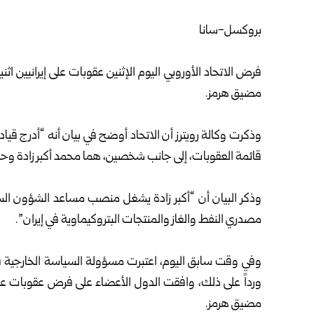
بروكسل-سانا
فرض الاتحاد الأوروبي اليوم الإثنين عقوبات على إيرانيين اث
مضيق هرمز.
وذكرت وكالة رويترز أن الاتحاد أوضح ‏في بيان أنه “أدرج قيا
قائمة العقوبات، إلى جانب شخصين، هما محمد أكبر زادة وح
وذكر البيان أن “أكبر زادة يشغل منصب مساعد الشؤون الس
‌مصدري ⁠النفط والغاز والمنتجات البتروكيماوية في إيران”.
وفي وقت سابق اليوم، اعتبرت مسؤولة السياسة الخارجية في ال
ورداً على ذلك، وافقت الدول الأعضاء على فرض ⁠عقوبات على
مضيق هرمز.