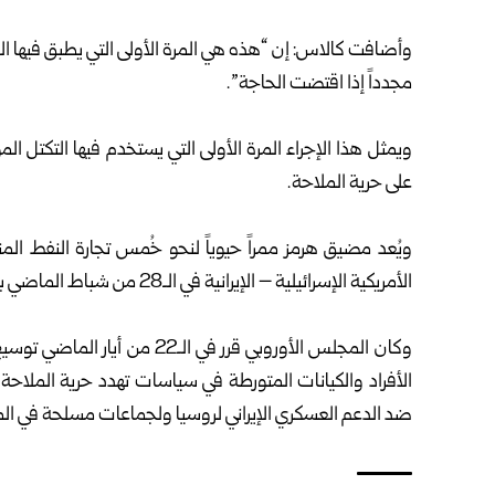
وأضافت كالاس: إن “هذه هي المرة الأولى ⁠التي يطبق فيها الا
مجدداً إذا اقتضت الحاجة”.
ويمثل هذا الإجراء المرة الأولى التي يستخدم فيها التكتل 
على حرية الملاحة.
ويُعد مضيق هرمز ممراً حيوياً لنحو خُمس تجارة النفط المنقو
الأمريكية الإسرائيلية – الإيرانية في الـ28 من شباط الماضي ‏باضطرابات كبيرة بأسواق الطاقة والشحن البحري.‏
وكان المجلس الأوروبي قرر في ال
الأفراد والكيانات المتورطة في سياسات تهدد حرية الملاحة
ضد الدعم العسكري الإيراني لروسيا ولجماعات مسلحة في ال