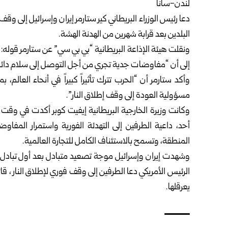
لندن-سانا‏
دعا رئيس الوزراء البريطاني كير ستارمر إيران وإسرائيل إلى وق
البلدين بعد قرابة ‏شهرين من الهدنة الهشة‎.‎
ونقلت هيئة الإذاعة البريطانية “بي بي سي” عن ستارمر قوله: 
إلى أن “مفاوضات ‏جدية تجري من أجل التوصل إلى سلام دائم
وأكد ستارمر أن “الحرب تترك تأثيراً كبيراً في أنحاء العالم،
مسؤولية العودة إلى وقف ‏إطلاق النار‎”‎.
وكانت وزيرة الخارجية البريطانية إيفيت كوبر أكدت في وقت
أحد، داعية الطرفين ‏إلى التهدئة الفورية واستمرار المف
المنطقة، وتسمح بالاستئناف الكامل للتجارة العالمية‎.‎
وشهدت إيران وإسرائيل موجة تصعيد متبادل بعد أول تبادل 
الرئيس الأمريكي ‏دعا الطرفين إلى وقف فوري لإطلاق النار ، قا
يعرقلها.‏