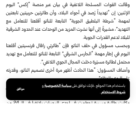
وقالت القوات المسلحة اللاتفية في بيان عبر منصة “إكس” اليوم
الإثنين: إن “تهديداً رُصد في أجواء البلاد، وأن طائرتين حربيتين تابعتين
لمهمة “شرطة البلطيق الجوية” التابعة للناتو أقلعتا للتعامل مع
التهديد”، مشيرةً إلى أنها نشرت المزيد من الوحدات عند الحدود الشرقية
للبلاد لدعم القدرات الجوية.
وبحسب مسؤول في حلف الناتو فإن “طائرتي رافال فرنسيتين أقلعتا
اليوم في إطار مهمة “الحارس الشرقي” التابعة للناتو للتعامل مع تهديد
محتمل لطائرة مسيّرة دخلت المجال الجوي اللاتفي”.
وأضاف المسؤول: “هذا الحادث أظهر مرة أخرى تصميم الناتو، وقدرته
على الردع والدفاع”.
سياسة الخصوصية
باستخدام هذا الموقع ، فإنك توافق على
و
وأرسلت السلطات اللاتفية رسائل تحذيرية للسكان لتوخي الحذر عبر
موافق
شروط الاستخدام
.
الهواتف المحمولة إلى مناطق لودزا وبالفي والوكسن.
وكانت طائرة مسيرة تحطمت في إحدى البحيرات بلاتفيا في الـ 24 من
أيار الماضي في حادثة، من شأنها أن تفاقم القلق والتوترات السياسية في
دول منطقة البلطيق.
وتعيش أوروبا منذ أسابيع حالة استنفار بعد سلسلة من حوادث تحليق