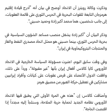
وذكرت وكالة رويترز أن الاتحاد أوضح ‏في بيان أنه “أدرج قيادة إقليم
هرمزجان التابعة للقوات البحرية في الحرس الثوري على قائمة العقوبات،
إلى جانب شخصين، هما محمد أكبر زادة وحميد حسيني”.
وذكر البيان أن “أكبر زادة يشغل منصب مساعد الشؤون السياسية في
بحرية الحرس الثوري، بينما حسيني هو ممثل اتحاد ‌مصدري ⁠النفط والغاز
والمنتجات البتروكيماوية في إيران”.
وفي وقت سابق اليوم، اعتبرت مسؤولة السياسة الخارجية في الاتحاد
الأوروبي كايا كالاس أفعال إيران بأنها “غير مقبولة”، ورداً على ذلك،
وافقت الدول الأعضاء على فرض ⁠عقوبات على كيانات وأفراد إيرانيين
مشاركين في تعطيل حركة العبور من مضيق هرمز.
وأضافت كالاس: إن “هذه هي المرة الأولى ⁠التي يطبق فيها الاتحاد
الأوروبي نظامه الجديد لحماية حرية الملاحة، وسنلجأ إليه مجدداً إذا
اقتضت الحاجة”.