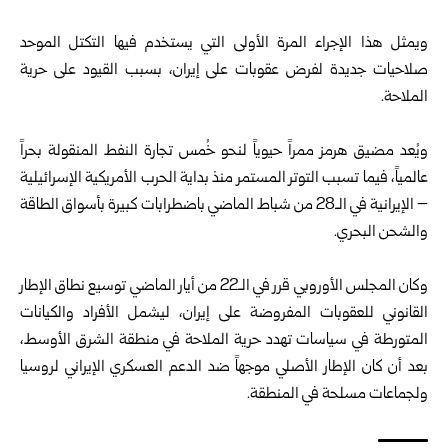
ويمثل هذا الإجراء المرة الأولى التي يستخدم فيها التكتل الموحد
صلاحيات جديدة لفرض عقوبات على إيران، ⁠بسبب القيود على حرية
الملاحة.
ويُعد مضيق هرمز ممراً حيوياً لنحو خُمس تجارة النفط المنقولة بحراً
‏عالمياً، فيما تسبب التوتر المستمر منذ بداية الحرب الأمريكية الإسرائيلية
– الإيرانية في الـ28 من شباط الماضي ‏باضطرابات كبيرة بأسواق الطاقة
والشحن البحري.‏
وكان المجلس الأوروبي قرر في الـ22 من أيار الماضي توسيع نطاق الإطار
القانوني للعقوبات المفروضة على إيران، ليشمل الأفراد والكيانات
المتورطة في سياسات تهدد حرية الملاحة في منطقة الشرق الأوسط،
بعد أن كان الإطار الأصلي موجهاً ضد الدعم العسكري الإيراني لروسيا
ولجماعات مسلحة في المنطقة.