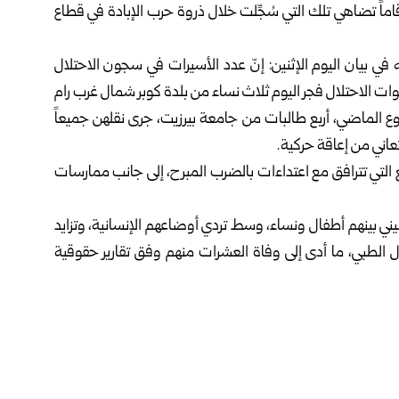
اماً تضاهي تلك التي سُجِّلت خلال ذروة حرب الإبادة في قطاع
 في بيان اليوم الإثنين: إنّ عدد الأسيرات في سجون الاحتلال
 (95)، وذلك عقب اعتقال قوات الاحتلال فجر اليوم ثلاث نساء من بلدة كوبر شمال غرب رام
بوع الماضي، أربع طالبات من جامعة بيرزيت، جرى نقلهن جميعاً
تعاني من إعاقة حركية.
التي تترافق مع اعتداءات بالضرب المبرح، إلى جانب ممارسات
تلال الإسرائيلي نحو 9500 أسير فلسطيني بينهم أطفال ونساء، وسط تردي أوضاعهم الإنسانية، وتزايد
 الطبي، ما أدى إلى وفاة العشرات منهم وفق تقارير حقوقية