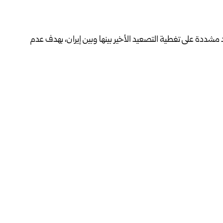
مشددة على تغطية التصعيد الأخير بينها وبين إيران، بهدف عدم
كرية وزعت تعميماً على الصحفيين يقضي بالتزامهم بالإرشادات
ية، ومنع الإفصاح عن العدد الدقيق للصواريخ، أو التصريح عن
في مواقع عسكرية أو استراتيجية، أو في البحر”، إضافة إلى
”.
دة على تغطية المواجهات التي تخوضها على أكثر من جبهة في
قوط الصواريخ والمسيرات على المدن والبلدات والمستوطنات