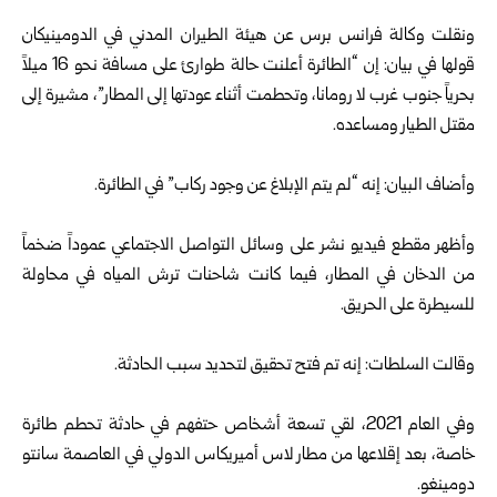
ونقلت وكالة فرانس برس عن هيئة الطيران المدني في الدومينيكان
قولها في بيان: إن “الطائرة أعلنت حالة طوارئ على مسافة نحو 16 ميلاً
بحرياً جنوب غرب لا رومانا، وتحطمت أثناء عودتها إلى المطار”، مشيرة إلى
مقتل الطيار ومساعده.
وأضاف البيان: إنه “لم يتم الإبلاغ عن وجود ركاب” في الطائرة.
وأظهر مقطع فيديو نشر على وسائل التواصل الاجتماعي عموداً ضخماً
من الدخان في المطار، فيما كانت شاحنات ترش المياه في محاولة
للسيطرة على الحريق.
وقالت السلطات: إنه تم فتح تحقيق لتحديد سبب الحادثة.
وفي العام 2021، لقي تسعة أشخاص حتفهم في حادثة تحطم طائرة
خاصة، بعد إقلاعها من مطار لاس أميريكاس الدولي في العاصمة سانتو
دومينغو.