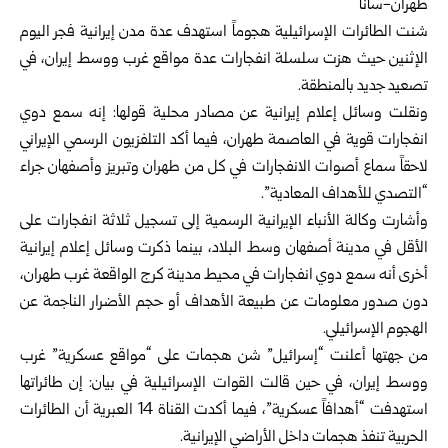
طهران-سانا
شنت الطائرات الإسرائيلية هجوماً استهدف عدة مدن إيرانية فجر اليوم
الإثنين حيث هزت سلسلة انفجارات عدة مواقع غرب ووسط إيران، في
تصعيد جديد بالمنطقة.
ونقلت وسائل إعلام إيرانية عن مصادر محلية قولها: إنه سمع دوي
انفجارات قوية في العاصمة طهران، فيما أكد التلفزيون الرسمي الإيراني
لاحقاً سماع أصوات الانفجارات في كل من طهران وتبريز وأصفهان جراء
“التصدي للأهداف المعادية”.
وأشارت وكالة الأنباء الإيرانية الرسمية إلى تسجيل ثلاثة انفجارات على
الأقل في مدينة أصفهان وسط البلاد، بينما ذكرت وسائل إعلام إيرانية
أخرى أنه سمع دوي انفجارات في محيط مدينة كرج الواقعة غرب طهران،
دون صدور معلومات عن طبيعة الأهداف أو حجم الأضرار الناجمة عن
الهجوم الإسرائيلي.
من جهتها أعلنت “إسرائيل” شن هجمات على “مواقع عسكرية” غرب
ووسط إيران، في حين قالت القوات الإسرائيلية في بيان: إن طائراتها
استهدفت “أهدافاً عسكرية”، فيما أكدت القناة 14 العبرية أن الطائرات
الحربية تنفذ هجمات داخل الأراضي الإيرانية.