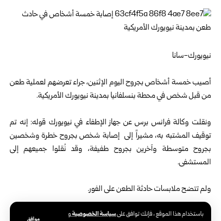
نيويورك-سانا
أصيب خمسة أشخاص بجروح اليوم الإثنين، جراء تعرضهم لعملية طعن
من قبل شخص في محطة بنسلفانيا بمدينة نيويورك الأمريكية.
ونقلت وكالة فرانس برس عن جهاز الإطفاء في نيويورك قوله: إنه تم
توقيف المشتبه به، مشيراً إلى إصابة شخص بجروح خطرة وشخصين
بجروح متوسطة وآخرين بجروح طفيفة، وقد نُقلوا جميعهم إلى
المستشفى.
ولم تتضح ملابسات حادثة الطعن على الفور.
سياسة الخصوصية
باستخدام هذا الموقع ، فإنك توافق على
و
وجاءت الواقعة في واحد من أكثر مراكز النقل ازدحاماً في الولايات
موافق