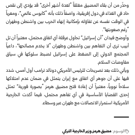
وحذّر من أن بقاء المضيق مغلقاً “لعدة أشهر أخرى” قد يؤدي إلى نقص
حاد في الغذاء في دول إفريقية، واصفاً ذلك بأنه “كابوس عالمي”، ومعرباً
في الوقت نفسه عن تفاؤله بإمكانية إنهاء الحرب بين واشنطن وطهران
“رغم صعوبتها”.
وأوضح فيدان “أن إسرائيل” تحاول عرقلة أي اتفاق محتمل، معتبراً أن تل
أبيب ترى أن التفاهم بين واشنطن وطهران “لا يخدم مصالحها”، داعياً
المجتمع الدولي إلى الضغط على إسرائيل لضبط سلوكها في سياق
مفاوضات السلام.
ويأتي ذلك بعد تصريحات للرئيس الأمريكي دونالد ترامب أول أمس، شدد
فيها على أن جوهر أي اتفاق مع إيران يتمثل في ضمان عدم امتلاكها
سلاحاً نووياً، معتبراً أن إعادة فتح مضيق هرمز “بصورة فورية” تمثل
إحدى القضايا الأساسية في أي تفاهم محتمل، فيما أكدت الخارجية
الأمريكية استمرار الاتصالات مع طهران عبر وسطاء.
الوسوم:
مضيق هرمز
وزير الخارجية التركي