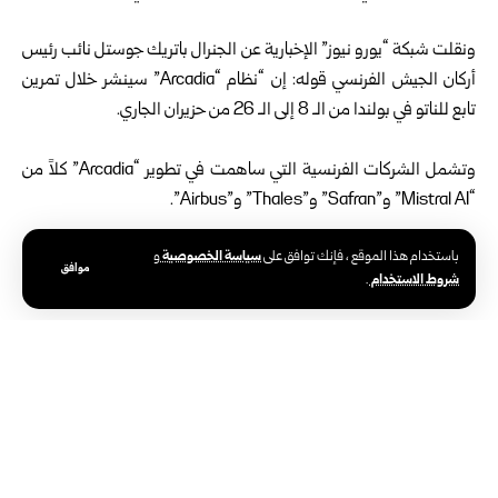
ونقلت شبكة “يورو نيوز” الإخبارية عن الجنرال باتريك جوستل نائب رئيس
أركان الجيش الفرنسي قوله: إن “نظام “Arcadia” سينشر خلال تمرين
تابع للناتو في بولندا من الـ 8 إلى الـ 26 من حزيران الجاري.
وتشمل الشركات الفرنسية التي ساهمت في تطوير “Arcadia” كلاً من
“Mistral AI” و”Safran” و”Thales” و”Airbus”.
سياسة الخصوصية
باستخدام هذا الموقع ، فإنك توافق على
و
ويأتي “Arcadia” في إطار دفع أوسع في باريس، لتعزيز السيادة
موافق
شروط الاستخدام
.
التكنولوجية الأوروبية في مجال الدفاع.
وكان حلف الناتو بدأ استخدام نظام “Maven Smart System”
المشتق من مشروع “Project Maven” التابع للبنتاغون في عام 2025،
إذ يدمج كميات هائلة من بيانات ساحة المعركة لدعم اتخاذ قرارات أسرع
وتحديد الأهداف بشكل أدق، غير أن مسؤولين فرنسيين أعربوا عن قلقهم
من الاعتماد على أنظمة غير أوروبية.