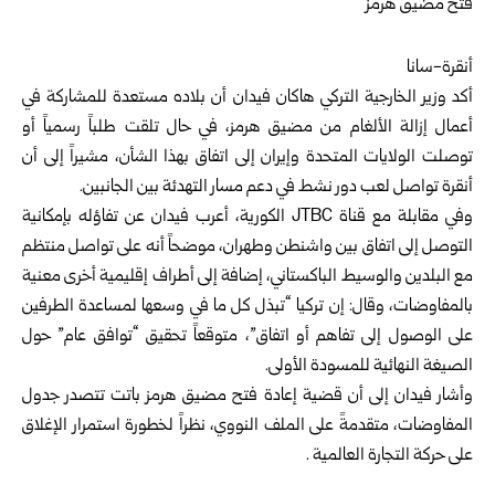
أنقرة-سانا
أكد
وزير الخارجية التركي
هاكان فيدان أن بلاده مستعدة للمشاركة في
أعمال إزالة الألغام من مضيق هرمز، في حال تلقت طلباً رسمياً أو
توصلت الولايات المتحدة وإيران إلى اتفاق بهذا الشأن، مشيراً إلى أن
أنقرة تواصل لعب دور نشط في دعم مسار التهدئة بين الجانبين.
وفي مقابلة مع قناة JTBC الكورية، أعرب فيدان عن تفاؤله بإمكانية
التوصل إلى اتفاق بين واشنطن وطهران، موضحاً أنه على تواصل منتظم
مع البلدين والوسيط الباكستاني، إضافة إلى أطراف إقليمية أخرى معنية
بالمفاوضات، وقال: إن تركيا “تبذل كل ما في وسعها لمساعدة الطرفين
على الوصول إلى تفاهم أو اتفاق”، متوقعاً تحقيق “توافق عام” حول
الصيغة النهائية للمسودة الأولى.
وأشار فيدان إلى أن قضية إعادة فتح مضيق هرمز باتت تتصدر جدول
المفاوضات، متقدمةً على الملف النووي، نظراً لخطورة استمرار الإغلاق
على حركة التجارة العالمية .