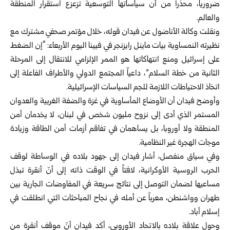
ضرورياً، محذراً من أن سياساتها التوسعية تزعزع استقرار المنطقة
والعالم.
ونقلت وكالة الأناضول عن فيدان قوله، خلال مؤتمر صحفي مشترك مع
نظيرته النمساوية بيات ماينل رايزنجر في فيينا اليوم الأربعاء: “إن الضغط
على إسرائيل ومنع انتهاكاتها هو الممر الإلزامي للانتقال إلى المرحلة
الثانية من خطة السلام”، داعياً المجتمع الدولي والأطراف الفاعلة إلى
اتخاذ الاحتياطات اللازمة للجم السياسات الإسرائيلية.
وأوضح فيدان أن الأوضاع المأساوية في غزة والضفة الغربية والعدوان
المستمر الذي أدى إلى نزوح مليون شخص في لبنان، لا يخدمان أمن
المنطقة ولا أوروبا، بل يساهمان في تفاقم أزمات أمن الطاقة وزيادة
موجات الهجرة غير النظامية.
وفي سياق منفصل، أشار فيدان إلى جهود بلاده في الوساطة لوقف
الحرب الروسية الأوكرانية، لافتاً في الوقت ذاته إلى أنّ أنقرة تبذل
مساعيها لضمان التوصل إلى نتائج سريعة في المفاوضات الجارية بين
طهران وواشنطن، معرباً عن أمله في نجاح المباحثات التي انطلقت في
إسلام أباد.
وحول علاقة بلاده بالاتحاد الأوروبي، أكد فيدان أنّ موقف أنقرة من