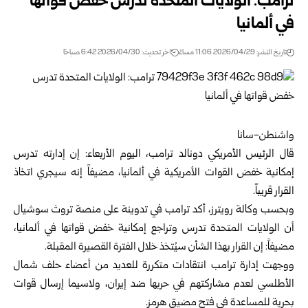
ترامب: الولايات المتحدة تدرس خفض قواتها
في ألمانيا
تاريخ النشر: 2026/04/29 11:06 مساءً
اخر تحديث: 2026/04/30 6:42 صباحًا
واشنطن-سانا
قال الرئيس الأمريكي
دونالد ترامب
، اليوم الأربعاء: إن إدارته تدرس
إمكانية خفض القوات الأمريكية في ألمانيا، مضيفاً إنه سيجري اتخاذ
القرار قريباً.
وبحسب وكالة رويترز، أكد ترامب في تدوينة على منصة تروث سوشيال
أن الولايات المتحدة تدرس وتراجع إمكانية خفض قواتها في ألمانيا،
مضيفاً: إن القرار بهذا الشأن سيُتخذ خلال الفترة القصيرة المقبلة.
ووجهت إدارة ترامب انتقادات متكررة للعديد من أعضاء حلف شمال
الأطلسي لعدم مشاركتهم في حربها ضد إيران، ولاسيما إرسال قوات
بحرية للمساعدة في فتح مضيق هرمز.