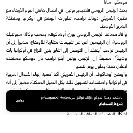
موسكو -سانا
بحث
الرئيس الروسي
فلاديمير بوتين، في اتصال هاتفي اليوم الأربعاء مع
نظيره الأمريكي دونالد ترامب، تطورات الوضع في أوكرانيا ومنطقة
الشرق الأوسط.
وأفاد مساعد الرئيس الروسي يوري أوشاكوف، بحسب وكالة سبوتنيك
الروسية، أن الرئيسين أعربا عن تقييمات متقاربة للأوضاع، مشيراً إلى أن
الرئيس ترامب “يعتقد أن التوصل إلى اتفاق ينهي النزاع في أوكرانيا بات
وشيكاً”، مضيفاً: إن الرئيس بوتين أبلغ ترامب بأن موسكو مستعدة
لإعلان هدنة بحلول يوم النصر.
وأوضح أوشاكوف، أن الرئيس الأمريكي أكد أهمية إنهاء الأعمال الحربية
في أوكرانيا واستعداده لتسهيل ذلك بكل السبل الممكنة، مشيراً إلى أنه
سيواصل ممثلوه الموثوق بهم الاتصالات مع كل من موسكو وكييف.
سياسة الخصوصية
باستخدام هذا الموقع ، فإنك توافق على
و
وأشار مساعد الرئيس الروسي، إلى أن بوتين أدان بشدة محاولة الاغتيال
موافق
شروط الاستخدام
.
التي تعرض لها الرئيس الأمريكي مؤخراً، مؤكداً عدم قبول أي شكل من
أشكال العنف ذي الدوافع السياسية.
وبشأن الحرب في الشرق الأوسط، قال أوشاكوف: إن الرئيس الروسي
اعتبر أن تمديد وقف إطلاق النار مع إيران قرار صائب، لما له من أثر إيجابي