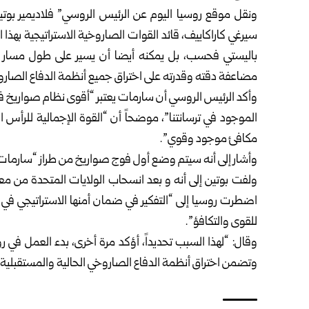
ونقل موقع روسيا اليوم عن الرئيس الروسي” فلاديمير بوتين”
سيرغي كاراكاييف، قائد ‏القوات الصاروخية الاستراتيجية بهذ
‏مضاعفة دقته وقدرته على اختراق جميع أنظمة الدفاع الصاروخي
وأكد الرئيس الروسي أن سارمات يعتبر “أقوى نظام صواريخ في
مكافئ موجود وقوي”.‏
وأشار إلى أنه سيتم وضع أول فوج صواريخ من طراز “سارمات” في
اضطرت روسيا إلى “التفكير ‏في ضمان أمنها الاستراتيجي في س
للقوى والتكافؤ”.‏
وقال: “لهذا السبب تحديداً، أؤكد مرة أخرى، بدء العمل في 
وتضمن اختراق أنظمة ‏الدفاع الصاروخي الحالية والمستقبلية”.