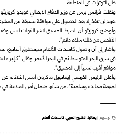
ظل التوترات في المنطقة.
ونقلت فرانس برس عن وزير الدفاع الإيطالي غويدو كروزيتّ
هرمز لن تُنفذ إلا بعد الحصول على موافقة مسبقة من المشرع
وأوضح كروزيتّو أن الشرط المسبق لنشر القوات ليس وقف إط
الأفضل من ذلك سلام دائم”.
وأشار إلى أن وصول كاسحات الألغام سيستغرق أسابيع، مضيفاً
في شرق البحر المتوسط ثم في البحر الأحمر، وقال: “كإجرا
مواقع أقرب نسبياً إلى المضيق”.
وأعلن الرئيس الفرنسي إيمانويل ماكرون أمس الثلاثاء، عن نية
لمهمة محايدة وسلمية”، من ‏شأنها ضمان أمن الملاحة في مضيق
الوسوم:
إيطاليا
الخليج العربي
كاسحات ألغام