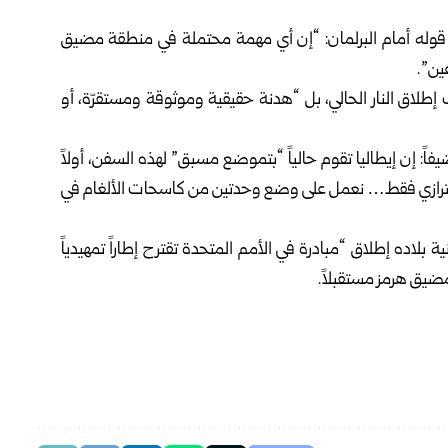
و قوله أمام البرلمان: “إن أي مهمة محتملة في منطقة مضيق
ين”.
لاق النار الحالي، بل “هدنة حقيقية وموثوقة ومستقرّة، أو
: إن إيطاليا تقوم حالياً “بتموضع مسبق” لهذه السفن، أولاً
ء احترازي فقط… نعمل على وضع وحدتين من كاسحات الألغام في
 بلاده إطلاق “مبادرة في الأمم المتحدة تقترح إطاراً تمهيدياً
 هرمز مستقبلاً‎ .‎