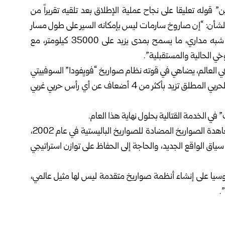
 قوله تعليقا ‏على نجاح عملية الإطلاق بعد تلقيه تقريراً من
ا الشأن: “إن صاروخ سارمات ليس ‏بإمكانه السير على طول مسار
باليستي فحسب، بل يمكنه أيضا أن يسير ‏على طول مسار شبه مداري، ما يسمح بمدى يزيد على 35000 كيلومتر، مع
 الحالية ‏والمستقبلية”. ‏
 العالم، ‏يضاهي في قوته نظام صواريخ “فويِفودا” السوفييتي
الموجود في ترسانتنا”، ‏موضحاً أن “القوة الإجمالية للرأس الحربي المطلق تزيد بأكثر من 4 ‏أضعاف عن أي رأس حربي غربي
 ‏الخدمة القتالية بحلول نهاية هذا العام.‏
ولفت بوتين إلى أنه و بعد انسحاب الولايات المتحدة من معاهدة الصواريخ ‏المضادة للصواريخ الباليستية في عام 2002،
ياق الواقع الجديد، والحاجة إلى الحفاظ ‏على توازن استراتيجي
روسيا على ‏إنشاء أنظمة صواريخ متقدمة ليس لها مثيل عالمي،
‏