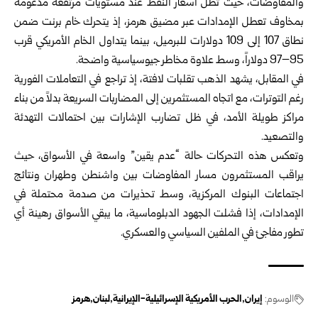
والمفاوضات، حيث تظل أسعار النفط عند مستويات مرتفعة مدعومة
بمخاوف تعطل الإمدادات عبر مضيق هرمز، إذ يتحرك خام برنت ضمن
نطاق 107 إلى 109 دولارات للبرميل، بينما يتداول الخام الأمريكي قرب
95–97 دولاراً، وسط علاوة مخاطر جيوسياسية واضحة.
في المقابل، يشهد الذهب تقلبات لافتة، إذ تراجع في التعاملات الفورية
رغم التوترات، مع اتجاه المستثمرين إلى المضاربات السريعة بدلاً من بناء
مراكز طويلة الأمد، في ظل تضارب الإشارات بين احتمالات التهدئة
والتصعيد.
وتعكس هذه التحركات حالة “عدم يقين” واسعة في الأسواق، حيث
يراقب المستثمرون مسار المفاوضات بين واشنطن وطهران ونتائج
اجتماعات البنوك المركزية، وسط تحذيرات من صدمة محتملة في
الإمدادات، إذا فشلت الجهود الدبلوماسية، ما يبقي الأسواق رهينة أي
تطور مفاجئ في الملفين السياسي والعسكري.
الوسوم:
إيران
الحرب الأمريكية الإسرائيلية-الإيرانية
لبنان
هرمز