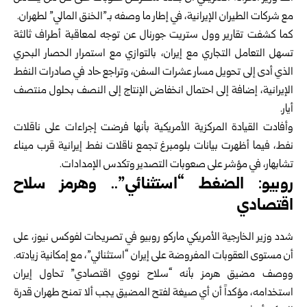
مع شركات الطيران الإيرانية، في إطار ما وصفه بـ”الخنق المالي” لطهران.
كما كشفت تقارير وول ستريت جورنال عن توجه لمعاقبة أطراف ثالثة
تسهل التعامل التجاري مع إيران، بالتوازي مع استمرار الحصار البحري
الذي أدى إلى تحويل مسار عشرات السفن، وتراجع حاد في صادرات النفط
الإيرانية، إضافة إلى احتمال انخفاض الإنتاج إلى النصف بحلول منتصف
أيار.
وأفادت القيادة المركزية الأمريكية بأنها فرضت إجراءات على ناقلات
نفط، فيما أظهرت بيانات بلومبرغ تجمع ناقلات نفط إيرانية قرب ميناء
تشابهار، في مؤشر على صعوبات التصدير وتكدس الإمدادات.
روبيو: الضغط “استثنائي”.. وهرمز سلاح
اقتصادي
شدد وزير الخارجية الأمريكي ماركو روبيو في تصريحات لفوكس نيوز، على
أن مستوى العقوبات المفروضة على إيران “استثنائي”، مع إمكانية زيادته.
ووصف مضيق هرمز بأنه “سلاح نووي اقتصادي” تحاول إيران
استخدامه، مؤكداً أن أي صيغة لفتح المضيق يجب ألا تمنح طهران قدرة