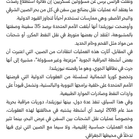
ونقلت فرانس برس عن مسؤولين عسكريين: إن طائرة استطلاع رصدت
ما يعتقد أنه عمليات نقل بضائع بين سفن في كل من بحر الصين الشرقي
والبحر الأصفر، وهي ممارسات تستخدم أحياناً لتجاوز القيود الدولية.
وأوضحت نيوزيلندا أنها أبلغت الأمم المتحدة برصد 35 سفينة وصفتها
بالمشبوهة، اعُتقد أن بعضها متورط في نقل النفط المكرر، أو شحنات
من مواد مثل الفحم وخام الحديد.
في المقابل، أثارت هذه العمليات انتقادات من الصين، التي اعتبرت أن
بعض أنشطة المراقبة الجوية “مزعزعة وغير مسؤولة”، مشيرة إلى أنها
جرت في نطاقها الجوي، وهو ما رفضته نيوزيلندا.
وتخضع كوريا الشمالية لسلسلة من العقوبات الدولية التي فرضتها
الأمم المتحدة على خلفية برامجها النووية والبالستية، وتشمل قيوداً على
واردات النفط وصادرات الموارد الطبيعية.
وفي هذا السياق، تنفذ عدة دول، بينها نيوزيلندا، دوريات مراقبة بحرية
منذ عام 2018 لرصد أي أنشطة يشتبه في مخالفتها لهذه العقوبات،
وخصوصاً عمليات نقل الشحنات بين السفن في عرض البحر، بينما تثير
هذه العمليات حساسية إقليمية، ولا سيما مع الصين التي ترى فيها
تدخلاً في محيطها الجغرافي.