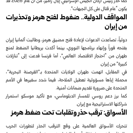
كما حذر رئيس أركان الجيش الإسرائيلي إيال زامير، من أن عام 2026 قد
يكون “عام قتال على كل الجبهات”.
المواقف الدولية.. ضغوط لفتح هرمز وتحذيرات
من إيران
دولياً، تصاعدت الدعوات لإعادة فتح مضيق هرمز، وطالبت ألمانيا إيران
بفتحه فوراً وإنهاء برنامجها النووي، بينما أكدت بريطانيا الضغط لمنع
طهران من “احتجاز الاقتصاد العالمي”، أما فرنسا فدعت إلى “تنازلات
كبيرة” من إيران.
في المقابل، اتهمت طهران الولايات المتحدة بـ”القرصنة البحرية”،
محملة إياها مسؤولية تعطيل الملاحة، فيما شدد سفيرها في الأمم
المتحدة على ضرورة تقديم ضمانات أمنية.
كما برز دعم روسي للمسار الدبلوماسي، مع تأكيد موسكو استمرار
شراكتها الاستراتيجية مع إيران.
الأسواق: ترقب حذر وتقلبات تحت ضغط هرمز
تتحرك الأسواق العالمية على وقع الترقب الحذر لتطورات الحرب