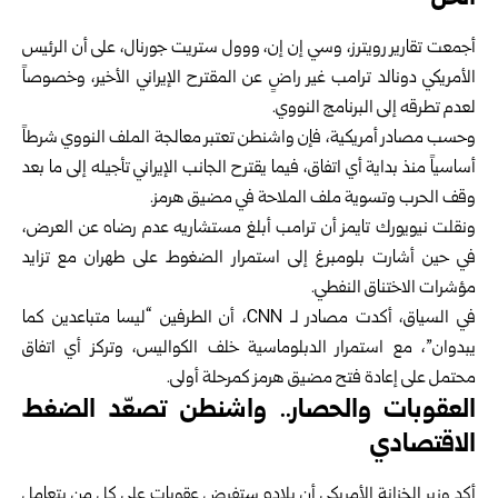
أجمعت تقارير رويترز، وسي إن إن، ووول ستريت جورنال، على أن الرئيس
الأمريكي دونالد ترامب غير راضٍ عن المقترح الإيراني الأخير، وخصوصاً
لعدم تطرقه إلى البرنامج النووي.
وحسب مصادر أمريكية، فإن واشنطن تعتبر معالجة الملف النووي شرطاً
أساسياً منذ بداية أي اتفاق، فيما يقترح الجانب الإيراني تأجيله إلى ما بعد
وقف الحرب وتسوية ملف الملاحة في مضيق هرمز.
ونقلت نيويورك تايمز أن ترامب أبلغ مستشاريه عدم رضاه عن العرض،
في حين أشارت بلومبرغ إلى استمرار الضغوط على طهران مع تزايد
مؤشرات الاختناق النفطي.
في السياق، أكدت مصادر لـ CNN، أن الطرفين “ليسا متباعدين كما
يبدوان”، مع استمرار الدبلوماسية خلف الكواليس، وتركز أي اتفاق
محتمل على إعادة فتح مضيق هرمز كمرحلة أولى.
العقوبات والحصار.. واشنطن تصعّد الضغط
الاقتصادي
أكد وزير الخزانة الأمريكي أن بلاده ستفرض عقوبات على كل من يتعامل