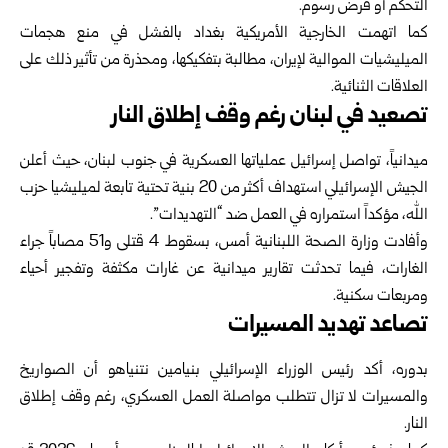
التحكم أو فرض رسوم.
كما اتهمت الخارجية الأمريكية بغداد بالفشل في منع هجمات
الميليشيات الموالية لإيران، مطالبة بتفكيكها، ومحذرة من تأثير ذلك على
العلاقات الثنائية.
تصعيد في لبنان رغم وقف إطلاق النار
ميدانياً، تواصل إسرائيل عملياتها العسكرية في جنوب لبنان، حيث أعلن
الجيش الإسرائيلي استهداف أكثر من 20 بنية تحتية تابعة لميليشيا حزب
الله، مؤكداً استمراره في العمل ضد “التهديدات”.
وأفادت وزارة الصحة اللبنانية أمس، بسقوط 4 قتلى و51 مصاباً جراء
الغارات، فيما تحدثت تقارير ميدانية عن غارات مكثفة وتفجير أحياء
ومربعات سكنية.
تصاعد تهديد المسيرات
بدوره، أكد رئيس الوزراء الإسرائيلي بنيامين نتنياهو أن الصواريخ
والمسيرات لا تزال تتطلب مواصلة العمل العسكري، رغم وقف إطلاق
النار.