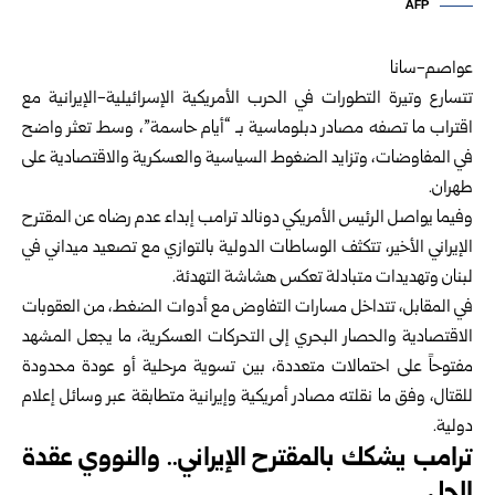
AFP
عواصم-سانا
تتسارع وتيرة التطورات في الحرب الأمريكية الإسرائيلية-الإيرانية مع
اقتراب ما تصفه مصادر دبلوماسية بـ “أيام حاسمة”، وسط تعثر واضح
في المفاوضات، وتزايد الضغوط السياسية والعسكرية والاقتصادية على
طهران.
وفيما يواصل الرئيس الأمريكي دونالد ترامب إبداء عدم رضاه عن المقترح
الإيراني الأخير، تتكثف الوساطات الدولية بالتوازي مع تصعيد ميداني في
لبنان وتهديدات متبادلة تعكس هشاشة التهدئة.
في المقابل، تتداخل مسارات التفاوض مع أدوات الضغط، من العقوبات
الاقتصادية والحصار البحري إلى التحركات العسكرية، ما يجعل المشهد
مفتوحاً على احتمالات متعددة، بين تسوية مرحلية أو عودة محدودة
للقتال، وفق ما نقلته مصادر أمريكية وإيرانية متطابقة عبر وسائل إعلام
دولية.
ترامب يشكك بالمقترح الإيراني.. والنووي عقدة
الحل