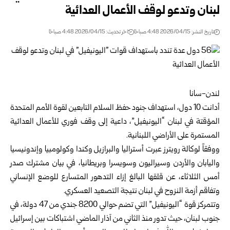
لبنان وتدعو لوقف الأعمال العدائية
تاريخ النشر: 2026/04/15 4:48 صباحًا
اخر تحديث: 2026/04/15 4:48 صباحًا
لندن-سانا
أدانت 10 دول، استهداف جنود حفظ السلام التابعين لقوة الأمم المتحدة
المؤقتة في لبنان “اليونيفيل”، داعية إلى وقف فوري للأعمال العدائية
المستمرة على الأراضي اللبنانية.
ووفقاً لوكالة رويترز عبرت أستراليا والبرازيل وكندا وكولومبيا وإندونيسيا
واليابان والأردن وسيراليون وسويسرا وبريطانيا، في بيان مشترك صدر
أمس الثلاثاء، عن قلقها البالغ إزاء التدهور المتسارع للوضع الإنساني
وتفاقم أزمة النزوح في لبنان نتيجة التصعيد العسكري.
وتتمركز قوة “اليونيفيل” التي تضم حوالي 8200 جندي من 47 دولة، في
جنوب لبنان، حيث تدور منذ الثاني من آذار الماضي اشتباكات بين إسرائيل