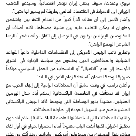
نووي وعندها، سوف يجعل إيران تزدهر اقتصادياً، وسيدعو الشعب
الإيراني إلى الانخراط في الاقتصاد العالمي بطريقة لم يسبق لها مثيل”.
وأشار فانس إلى أن هناك قدراً كبيراً من انعدام الثقة ‌بين واشنطن
وطهران لا يمكن التغلب عليه بين عشية وضحاها، لكنه أضاف أن
المفاوضين الإيرانيين يرغبون في التوصل إلى اتفاق، وأنه يشعر “بالرضا
التام عن الوضع الراهن”.
وتطرق نائب الرئيس الأمريكي إلى الانقسامات الداخلية، داعياً القواعد
الشبابية والمحافظين الذين يختلفون مع سياسة الإدارة في الشرق
الأوسط إلى عدم “الانعزال” أو الانسحاب من العمل السياسي، مؤكداً
ضرورة الوحدة لضمان “استعادة زمام الأمور في البلاد”.
وأعلن ترامب في وقت سابق أن المحادثات ⁠الرامية إلى إنهاء الحرب مع
إيران قد تستأنف في العاصمة الباكستانية إسلام أباد خلال اليومين
المقبلين، مشيداً بدور الوساطة التي يقودها قائد الجيش الباكستاني
المشير عاصم منير لتسهيل العودة إلى طاولة المحادثات.
وانتهت المحادثات التي استضافتها العاصمة الباكستانية إسلام أباد دون
تحقيق اختراق، لكنها أبقت الباب مفتوحاً أمام استمرار الحوار، في أول لقاء
مباشر بهذا المستوى بين مسؤولين أمريكيين وإيرانيين منذ أكثر من عقد،