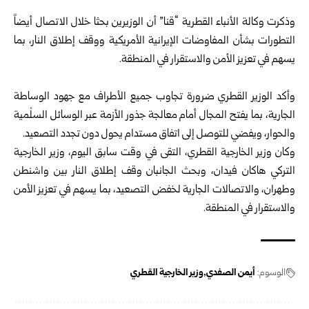
‎ ‎
وذكرت وكالة الأنباء القطرية “قنا” أن الوزيرين بحثا خلال ‏الاتصال أيضاً
التطورات بشأن المفاوضات الإيرانية الأمريكية ‏ووقف إطلاق النار، بما
يسهم في تعزيز الأمن والاستقرار في ‏المنطقة‎.‎
‎ ‎
وأكد الوزير القطري ضرورة تجاوب جميع الأطراف مع جهود ‏الوساطة
الجارية، بما يفتح المجال أمام معالجة جذور الأزمة ‏عبر الوسائل السلْمية
والحوار، ويفضي للتوصل إلى اتفاق ‏مستدام يحول دون تجدد التصعيد‎.‎
وكان وزير الخارجية القطري، التقى في وقت سابق اليوم، ‌‏وزير الخارجية
التركي هاكان فيدان، وبحث الجانبان وقف إطلاق النار بين واشنطن
وطهران، والاتصالات الجارية ‏لخفض التصعيد، بما يسهم في تعزيز الأمن
‏والاستقرار في ‏المنطقة‎.‎
الوسوم:
أيمن الصفدي
وزير الخارجية القطري