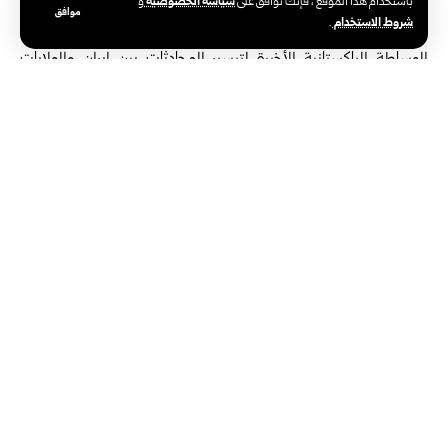
سياسة الخصوصية
باستخدام هذا الموقع ، فإنك توافق على
و
يلبي طموح المجتمع الدولي.
موافق
شروط الاستخدام
.
من جانبه أطلع وزير الخارجية الباكستاني نظيره الصيني على جهود
الوساطة الباكستانية الأخيرة لتيسير المحادثات بين إيران والولايات
المتحدة، منوهاً بدعم الصين لجهودها بهذا الصدد.
وأعرب إسحاق دار عن أمله في تعزيز التنسيق مع الصين للاضطلاع بدور
إيجابي مشترك في الحفاظ على السلام والاستقرار الإقليميين.
وتقود باكستان جهود الوساطة بين واشنطن وطهران، حيث عقد الطرفان
جلستين في اسلام أباد بهدف إنهاء الحرب وتحقيق الاستقرار بالمنطقة،
فيما أعلن الرئيس الأمريكي دونالد ترامب، أمس، أن الهدنة مع إيران باتت
في “غرفة ‏الإنعاش”، ووصف رد إيران بشأن المقترح الأمريكي الرامي إلى
إنهاء ‏الحرب بأنه “غير مقبول”‏.
الوسوم:
باكستان
وزير الخارجية الصيني