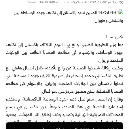
تاريخ النشر: 2026/05/12 11:31 مساءً
اخر تحديث: 2026/05/13 12:36 صباحًا
بكين-سانا
دعا
وزير الخارجية الصيني
وانغ يي، اليوم الثلاثاء، باكستان إلى تكثيف
جهود الوساطة، والإسهام في معالجة القضايا العالقة بين الولايات
المتحدة وإيران.
ونقلت وكالة شينخوا الصينية عن وانغ تأكيده، خلال اتصال هاتفي مع
نظيره الباكستاني محمد إسحاق دار، ضرورة تكثيف جهود الوساطة التي
تبذلها باكستان بين الولايات المتحدة وإيران، والإسهام في معالجة
القضايا المتعلقة بفتح مضيق هرمز على نحو فعال.
وقال: إن الصين ستواصل دعم جهود الوساطة الباكستانية، وستقدم
إسهاماتها الخاصة في هذا الصدد، منوهاً بدور باكستان في تيسير
المحادثات الأمريكية-الإيرانية وتمديد وقف إطلاق النار المؤقت، ومعرباً
عن أمله في أن تسهم في استعادة السلام الإقليمي في أقرب وقت، بما