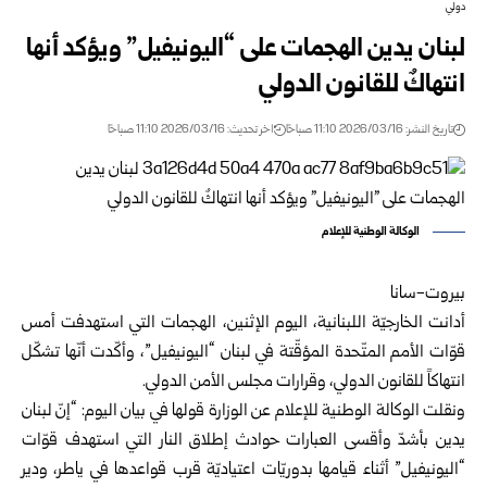
دولي
لبنان يدين الهجمات على “اليونيفيل” ويؤكد أنها
انتهاكٌ للقانون الدولي
تاريخ النشر: 2026/03/16 11:10 صباحًا
اخر تحديث: 2026/03/16 11:10 صباحًا
الوكالة الوطنية للإعلام
بيروت-سانا
أدانت الخارجيّة اللبنانية، اليوم الإثنين، الهجمات التي استهدفت أمس
قوّات الأمم المتّحدة المؤقّتة في لبنان “اليونيفيل”، وأكّدت أنّها تشكّل
انتهاكاً للقانون الدولي، وقرارات مجلس الأمن الدولي.
ونقلت الوكالة الوطنية للإعلام عن الوزارة قولها في بيان اليوم: “إنّ لبنان
يدين بأشدّ وأقسى العبارات حوادث إطلاق النار التي استهدف قوّات
“اليونيفيل” أثناء قيامها بدوريّات اعتياديّة قرب قواعدها في ياطر، ودير