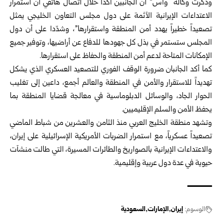
وذكرت وكالة “واس” أن الجانبين أكدا خلال اتصال هاتفي أن استمرار
الاعتداءات الإيرانية الآثمة على دول مجلس التعاون الخليجي يمثل
تصعيداً خطيراً يهدد أمن المنطقة واستقرارها”، وشدّدا على أن دول
المجلس ستستمر في بذل كل جهودها للدفاع عن أراضيها، وتوفير جميع
الإمكانات المتاحة لدعم أمن المنطقة والحفاظ على استقرارها.
كما أكد الجانبان ضرورة الوقف الفوري للتصعيد العسكري الذي يشكل
تهديداً للاستقرار والأمن في المنطقة والعالم أجمع، داعين إلى تغليب
الحوار الجاد، والوسائل الدبلوماسية في معالجة قضايا المنطقة بما
يحفظ الأمن والسلم الإقليميين.
وتشهد منطقة الخليج العربي منذ الثامن والعشرين من شباط الماضي
تصعيداً عسكرياً، مع استمرار الضربات الأمريكية الإسرائيلية على إيران،
والاعتداءات الإيرانية بالصواريخ والطائرات المسيرة، التي طالت منشآت
حيوية في عدة دول عربية وإقليمية.
الوسوم:
إيران
الإمارات
السعودية