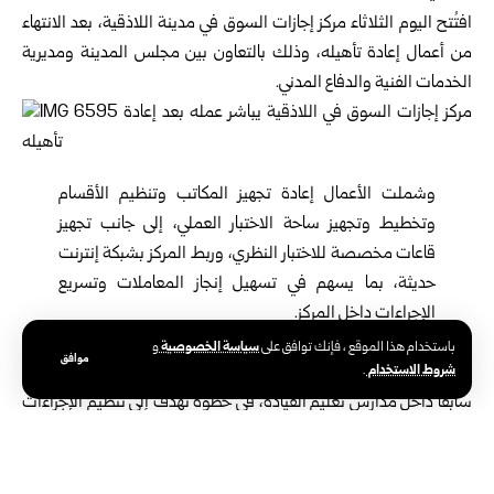
افتُتح اليوم الثلاثاء مركز إجازات السوق في مدينة
اللاذقية
، بعد الانتهاء
من أعمال ‏إعادة تأهيله، وذلك بالتعاون بين مجلس المدينة ومديرية
الخدمات الفنية والدفاع ‏المدني.‏
وشملت الأعمال إعادة تجهيز المكاتب وتنظيم الأقسام
وتخطيط وتجهيز ساحة ‏الاختبار العملي، إلى جانب تجهيز
قاعات مخصصة للاختبار النظري، وربط ‏المركز بشبكة إنترنت
حديثة، بما يسهم في تسهيل إنجاز المعاملات وتسريع
‏الإجراءات داخل المركز.‏
وبالتوازي مع افتتاحه باشرت الكوادر الفنية والإدارية في المركز اختبارات
سياسة الخصوصية
باستخدام هذا الموقع ، فإنك توافق على
و
موافق
شروط الاستخدام
.
منح ‏إجازات السوق، وفق أحدث المعايير المعتمدة بعد أن كانت تُجرى
سابقاً داخل ‏مدارس تعليم القيادة، في خطوة تهدف إلى تنظيم الإجراءات
وتحسين الخدمات ‏المقدمة للمواطنين.