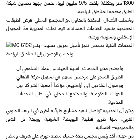
1300 متر وبتكلفة بلغت 975 مليون ليرة، ضمن جهود تحسين شبكة
الطرق وخدمة المناطق الزراعية.
وشملت الأعمال، المنفذة بالتعاون مع المجتمع المحلي، فرش الطبقات
الحصوية وتنفيذ الخدمات المساندة، فيما تولت المديرية مدّ المجبول
الإسفلتي وتسويته ورصّه.
وأوضح مدير الخدمات الفنية المهندس عماد السلومي أن
الطريق المنجز على مرحلتين يسهم في تسهيل حركة الأهالي
ووصول الفلاحين إلى أراضيهم، مؤكداً أهمية الشراكة بين
الجهات الحكومية والمجتمع المحلي في ظل التحديات
الخدمية.
وبيّن أن المديرية تواصل تنفيذ مشاريع طرقية أخرى في الريف الجنوبي
الغربي، منها طرق قطينة–البويضة الشرقية وربيعة–تل الشور
والحميدية–الغسانية.
من جهته، أكد رئيس مجلس بلدة حسياء محمد حوري علي شريف ومختار