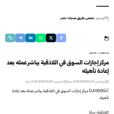
الوسوم:
حمص
طريق حسياء–جندر
المحافظات
>
اللاذقية
مركز إجازات السوق في اللاذقية يباشر عمله بعد
إعادة تأهيله
تاريخ النشر: 2026/05/12 11:59 مساءً
اخر تحديث: 2026/05/12 5:46 مساءً
اللاذقية-سانا‏