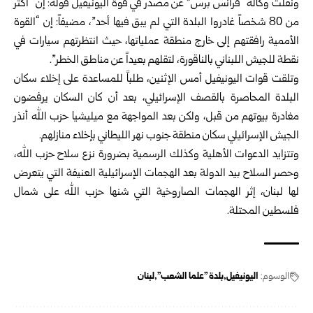
ونقلت وكالة “فرانس برس” عن مصدر في قوة اليونيفيل قوله: إن “أكثر
من 80 شخصاً غادروا البلدة التي لم يبق فيها أحد”، مضيفاً: إن “القوة
الأممية رافقتهم إلى خارج منطقة عملياتها، حيث انتظرتهم سيارات في
نقطة للجيش اللبناني بالناقورة، لتقلهم بعيداً عن مناطق الخطر”.
وتلقت قوات اليونيفيل أمس الإثنين، طلباً للمساعدة على إخلاء سكان
البلدة المحاصرة بالقصف الإسرائيلي، بعد أن كان السكان يرفضون
مغادرة بيوتهم من قبل، ولكن بعد المواجهة مع ميليشيا حزب الله أنذر
الجيش الإسرائيلي سكان منطقة جنوب نهر الليطاني بإخلاء منازلهم.
وتتزايد الدعوات الأهلية وكذلك الرسمية بضرورة نزع سلاح حزب الله،
وحصر السلاح بيد الدولة بعد الهجمات الإسرائيلية العنيفة التي يتعرض
لها لبنان، إثر الهجمات الصاروخية التي شنها حزب الله على شمال
فلسطين المحتلة.
الوسوم:
اليونيفيل
بلدة "علما الشعب"
لبنان