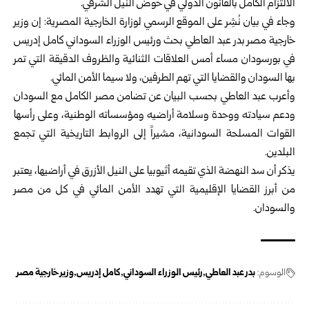
الالتزام الكامل بالقانون الدولي في حوض النيل الشرقي.
وجاء في بيان نُشِر على الموقع الرسمي لوزارة الخارجية المصرية: إن وزير
خارجية مصر بدر عبد العاطي بحث ورئيس الوزراء السوداني كامل إدريس
في بورسودان مساء أمس العلاقات الثنائية والظروف الدقيقة التي تمر
بها السودان والقضايا التي تهم الطرفين، ولا سيما الأمن المائي.
وأعرب عبد العاطي بحسب البيان عن تضامن مصر الكامل مع السودان
ودعم سيادته ووحدة وسلامة أراضيه ومؤسساته الوطنية، وعلى رأسها
القوات المسلحة السودانية، مشيراً إلى الروابط التاريخية التي تجمع
البلدين.
يذكر أن سد النهضة الذي تقيمه أثيوبيا على النيل الأزرق في أراضيها، يعتبر
من أبرز القضايا الإقليمية التي تهدد الأمن المائي في كل من مصر
والسودان.
الوسوم:
بدر عبد العاطي
رئيس الوزراء السوداني
كامل إدريس
وزير خارجية مصر