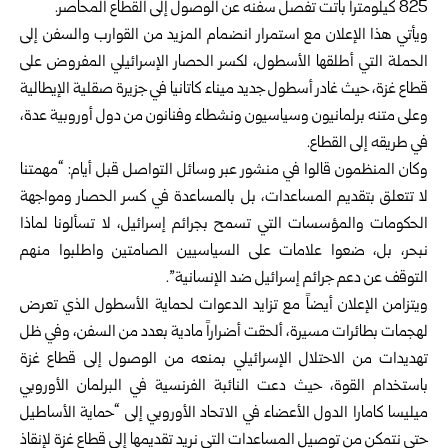
825 كيلومتراً باتت تفصل سفنه عن الوصول إلى القطاع المحاصر.
ويأتي هذا الإعلان مع استمرار انضمام المزيد من القوارب والسفن إلى
الحملة التي أطلقها الأسطول، لكسر الحصار الإسرائيلي المفروض على
قطاع غزة، حيث غادر أسطول جديد ميناء كاتانيا في جزيرة صقلية الإيطالية
وعلى متنه برلمانيون وسياسيون ونشطاء وفنانون من دول أوروبية عدة،
في طريقه إلى القطاع.
وكان المنظمون قالوا في منشور عبر وسائل التواصل قبل أيام: “مهمتنا
لا تتعلق بتقديم المساعدات، بل بالمساعدة في كسر الحصار ومواجهة
الحكومات والمؤسسات التي تسمح بجرائم إسرائيل، لا تسألونا لماذا
نبحر، بل، ضعوا علامات على السياسيين الصامتين واطلبوا منهم
التوقف عن دعم جرائم إسرائيل ضد الإنسانية”.
ويتزامن الإعلان أيضاً مع تزايد الدعوات لحماية الأسطول الذي تعرض
لهجمات بطائرات مسيرة، ألحقت أضراراً مادية بعدد من السفن، وفي ظل
تهديدات من الاحتلال الإسرائيلي بمنعه من الوصول إلى قطاع غزة
باستخدام القوة، حيث دعت النائبة الفرنسية في البرلمان الأوروبي
ميليسا كامارا الدول الأعضاء في الاتحاد الأوروبي إلى “حماية الأساطيل
حتى نتمكن من توصيل المساعدات التي نريد تقديمها إلى قطاع غزة لإنقاذ