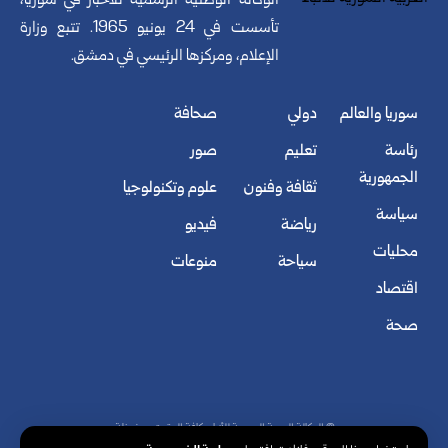
الوكالة الوطنية الرسمية للأخبار في سوريا،
تأسست في 24 يونيو 1965. تتبع وزارة
الإعلام، ومركزها الرئيسي في دمشق.
سوريا والعالم
دولي
صحافة
رئاسة
تعليم
صور
الجمهورية
ثقافة وفنون
علوم وتكنولوجيا
سياسة
رياضة
فيديو
محليات
سياحة
منوعات
اقتصاد
صحة
© الوكالة العربية السورية للأنباء. كافة الحقوق محفوظة.