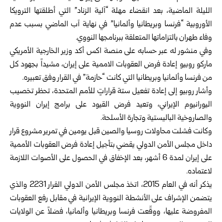
الليلة الماضية، بعد انقضاء مهلة “آلية الزناد” التي أطلقتها الترويكا
الأوروبية “فرنسا وبريطانيا وألمانيا” في نهاية آب الماضي بسبب عدم
وفاء طهران بالتزاماتها المتعلقة ببرنامجها النووي.
وفي منشور له عبر حسابه على منصة اكس أكد وزير الخارجية الأمريكي
ماركو روبيو إعادة فرض العقوبات الاممية على إيران، مشيداً بجهود كل
من فرنسا وألمانيا وبريطانيا التي كانت “حازمة” في القرار وفق تعبيره.
وأشار روبيو إلى إعادة تفعيل ستة قراراتٍ للأمم المتحدة، تحظر تخصيب
اليورانيوم الإيراني، وتعيد فرض القيود على برامج إيران النووية
والصاروخية الباليستية وتجارة الأسلحة.
وكانت فشلت محاولات روسيا والصين قبل يومين في تمرير مشروع قرار
داخل مجلس الأمن الدولي يقضي بتأجيل إعادة فرض العقوبات الأممية
على إيران لمدة 6 أشهر، بعد الإخفاق في الحصول على الأصوات اللازمة
لاعتماده.
يذكر أنه في العام 2015، اتخذ مجلس الأمن الدولي القرار 2231 والذي
يتضمن الإشراف على الأنشطة النووية الإيرانية في مقابل رفع العقوبات
المفروضة عليها، ووقّعت فرنسا وبريطانيا وألمانيا، فضلاً عن الولايات