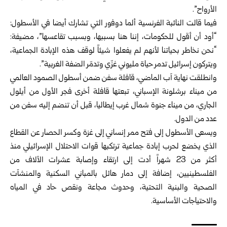
الأرواح”.
فيما قالت النائبة الفرنسية ألما دوفور التي تشارك أيضا في الأسطول:
“أود أن أقول للحكومات، إننا هنا بسببها، وبسبب تقاعسها”، مضيفة:
“نحن نخاطر بحياتنا لأنهم لم يفعلوا شيئاً لوقف هذه الإبادة الجماعية،
ويتركون إسرائيل تدمر حياة مليوني غزّي وتدمّر الضفة الغربية”.
وانطلقت نهاية آب الماضي، قافلة سفن ضمن أسطول الصمود العالمي
من ميناء برشلونة الإسباني، تبعتها قافلة أخرى فجر الأول من أيلول
الجاري، من ميناء جنوة شمال غرب إيطاليا، قبل أن تنضم إليه سفن من
عدد من الدول.
ويسعى الأسطول إلى فتح ممر إنساني إلى غزة وكسر الحصار عن القطاع
الذي يخضع لحرب إبادة جماعية ترتكبها قوات الاحتلال الإسرائيلي منذ
أكثر من 23 شهراً أدت إلى ارتقاء وإصابة عشرات الآلاف من
الفلسطينيين، إضافة إلى دمار هائل بالمباني السكنية والمنشآت
الصحية والبنية التحتية، وحدوث مجاعة ونقص حاد في المياه
والاحتياجات الأساسية.