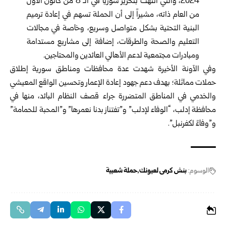
2024، والتي انتهت بتحرير سوريا في الـ 8 من كانون الأول
من العام ذاته، مشيراً إلى أن الحملة تسهم في إعادة ترميم
البنية التحتية بشكل متواصل وسريع، وخاصة في مجالات
التعليم والصحة والطرقات، إضافة إلى مشاريع مستدامة
ومبادرات مجتمعية لدعم الأهالي العائدين والمحتاجين.
وفي الآونة الأخيرة شهدت عدة محافظات ومناطق سورية إطلاق
حملات مماثلة؛ بهدف دعم جهود إعادة الإعمار وتحسين الواقع المعيشي
والخدمي في المناطق المتضررة جراء قصف النظام البائد، منها في
محافظة إدلب، “الوفاء لإدلب” و”تفتناز بدنا نعمرها” و”المحبة للحمامة”
و”وفاءً لكفرنبل”.
الوسوم:
بنش كرمى لعيونك
حملة شعبية