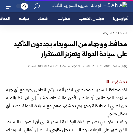
أخبار سوريا
مجلس الشعب
محليات
اقتصاد
سياسة
المحا
المحافظات
>
السويداء
محافظ ووجهاء من السويداء يجددون التأكيد
على سيادة الدولة وتعزيز ‏الاستقرار
تاريخ النشر: 2025/05/06 3:02 مساءً
اخر تحديث: 2025/05/06 3:02 مساءً
دمشق-سانا
أكد محافظ السويداء مصطفى البكور أنه سيتم ‏التعامل ‏بحزم مع أي جهة
ستهدد المواطنين أو عناصر الأمن والشرطة،
‏مشيراً إلى أن ‌‏90 بالمئة
من أهالي المحافظة وجهتهم دمشق، وهم مع سيادة الدولة ‏وضد أي
تدخل ‏خارجي.‏
ولفت البكور في تصريح لقناة الإخبارية السورية إلى أن الصوت البسيط
الذي ظهر على الإعلام، وطالب ‏بتدخل ‏خارجي، لا يمثل أهالي السويداء،