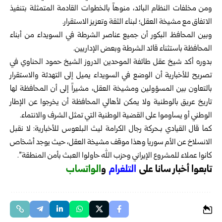
ومن مخلفات النظام البائد، منوهاً ‏بالخطوات ‏القادمة المتمثلة بتنفيذ
الاتفاق مع مشيخة العقل؛ لبناء الثقة وتعزيز ‏الاستقرار.‏
وبين المحافظ البكور أن جميع عناصر الشرطة في السويداء من أبناء
المحافظة ‏باستثناء ‏قائد الشرطة وبعض الإداريين.‏
بدوره أكد شيخ عقل طائفة الموحدين الدروز الشيخ حمود الحناوي في
تصريح للأخبارية أن الوضع ‏في السويداء يميل إلى التهدئة والاستقرار
بالتعاون بين المسؤولين ومشيخة ‏العقل، مشيراً إلى أن المحافظة لها
تاريخ عريق بالوطنية ولا يمكن لأهالي ‏المحافظة أن يخرجوا عن الإطار
الوطني أو يساوموا على القضية الوطنية ‏التي تمثل الشرف والانتماء.‏
كما قال القيادي بـحركة رجال الكرامة ليث البلعوس للأخبارية: لا نقبل
الانسلاخ عن ‏الأم سوريا وهذا موقف مشيخة العقل، حيث يوجد أشخاص
كانوا عملاء ‏للمشروع الإيراني وحزب الله حاولوا العبث بأمن المنطقة”.‏
تابعوا أخبار سانا على
ا
لتلغرام
و
الواتساب