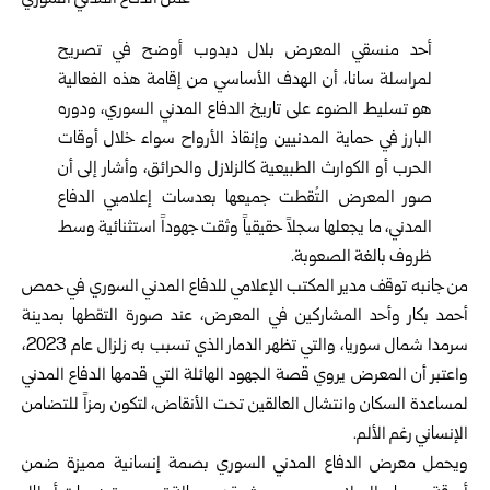
أحد منسقي المعرض بلال دبدوب أوضح في تصريح
لمراسلة سانا، أن الهدف الأساسي من إقامة هذه الفعالية
هو تسليط الضوء على تاريخ الدفاع المدني السوري، ودوره
البارز في حماية المدنيين وإنقاذ الأرواح سواء خلال أوقات
الحرب أو الكوارث الطبيعية كالزلازل والحرائق، وأشار إلى أن
صور المعرض التُقطت جميعها بعدسات إعلاميي الدفاع
المدني، ما يجعلها سجلاً حقيقياً وثقت جهوداً استثنائية وسط
ظروف بالغة الصعوبة.
من جانبه توقف مدير المكتب الإعلامي للدفاع المدني السوري في حمص
أحمد بكار وأحد المشاركين في المعرض، عند صورة التقطها بمدينة
سرمدا شمال سوريا، والتي تظهر الدمار الذي تسبب به زلزال عام 2023،
واعتبر أن المعرض يروي قصة الجهود الهائلة التي قدمها الدفاع المدني
لمساعدة السكان وانتشال العالقين تحت الأنقاض، لتكون رمزاً للتضامن
الإنساني رغم الألم.
ويحمل معرض الدفاع المدني السوري بصمة إنسانية مميزة ضمن