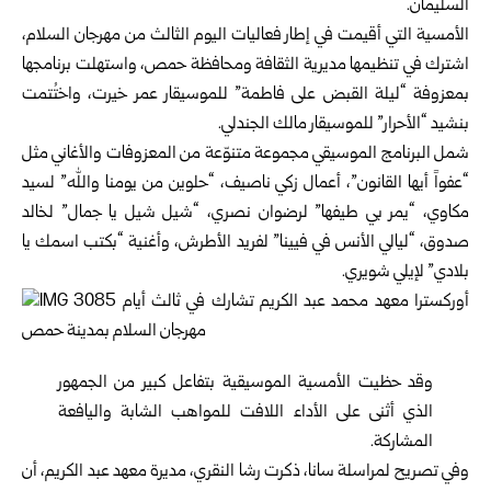
السليمان.
الأمسية التي أقيمت في إطار فعاليات اليوم الثالث من مهرجان السلام،
اشترك في تنظيمها مديرية الثقافة ومحافظة حمص، واستهلت برنامجها
بمعزوفة “ليلة القبض على فاطمة” للموسيقار عمر خيرت، واختُتمت
بنشيد “الأحرار” للموسيقار مالك الجندلي.
شمل البرنامج الموسيقي مجموعة متنوّعة من المعزوفات والأغاني مثل
“عفواً أيها القانون”، أعمال زكي ناصيف، “حلوين من يومنا والله” لسيد
مكاوي، “يمر بي طيفها” لرضوان نصري، “شيل شيل يا جمال” لخالد
صدوق، “ليالي الأنس في فيينا” لفريد الأطرش، وأغنية “بكتب اسمك يا
بلادي” لإيلي شويري.
وقد حظيت الأمسية الموسيقية بتفاعل كبير من الجمهور
الذي أثنى على الأداء اللافت للمواهب الشابة واليافعة
المشاركة.
وفي تصريح لمراسلة سانا، ذكرت رشا النقري، مديرة معهد عبد الكريم، أن