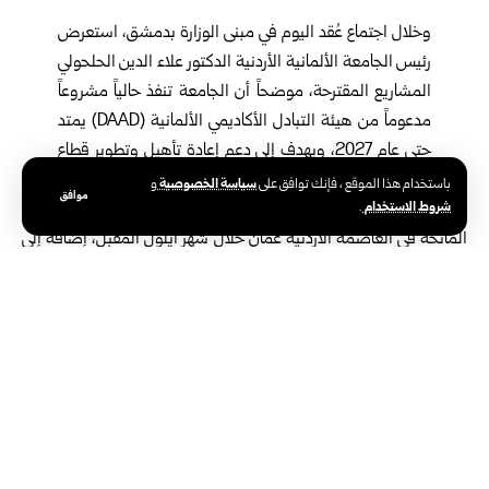
وخلال اجتماع عُقد اليوم في مبنى الوزارة بدمشق، استعرض
رئيس الجامعة الألمانية الأردنية الدكتور علاء الدين الحلحولي
المشاريع المقترحة، موضحاً أن الجامعة تنفذ حالياً مشروعاً
مدعوماً من هيئة التبادل الأكاديمي الألمانية (DAAD) يمتد
حتى عام 2027، ويهدف إلى دعم إعادة تأهيل وتطوير قطاع
التعليم العالي في سوريا.
سياسة الخصوصية
باستخدام هذا الموقع ، فإنك توافق على
و
موافق
شروط الاستخدام
.
وناقش الجانبان التحضير لعدد من الفعاليات، أبرزها مؤتمر للجهات
المانحة في العاصمة الأردنية عمّان خلال شهر أيلول المقبل، إضافةً إلى
مؤتمر لدعم التعليم العالي في سوريا خلال تشرين الثاني المقبل.
وأشار وفد الجامعة الألمانية الأردنية إلى أن هذه الجهود تمهد لتنظيم
مؤتمر موسع في دمشق عام 2027، بهدف دعم تطوير التعليم العالي في
سوريا، مؤكداً أهمية تحديد المشاريع المقترحة وتقدير كلفتها، تمهيداً
لعرضها على الجهات الداعمة.
من جانبه، أكد معاون وزير التعليم العالي لشؤون الطلاب عبد الحميد
الخالد أهمية الشراكة السورية – الأردنية في تطوير التعليم العالي،
وضرورة توسيع التعاون مع الجامعات الأردنية، بما يحقق نتائج تعود