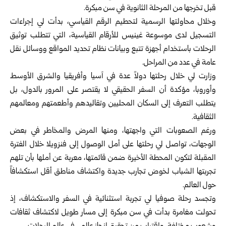
قبل تخرجها من المرحلة الثانوية في سن مبكرة.
وخلال محاولتها الرسمية لتحطيم الرقم القياسي، بدأت لي إجراءات
التسجيل لدى موسوعة غينيس للأرقام القياسية، التي تتطلب توثيق
الرحلات باستخدام أجهزة تتبع وبيانات نظام تحديد المواقع ووسائل نقل
عامة في عدد من المراحل.
وزارت لي خلال رحلتها دولاً عدة في آسيا وأفريقيا والشرق الأوسط
وأوروبا، مؤكدة أن السفر الحقيقي لا يقتصر على المرور بالدول، بل
يتطلب التعرف إلى السكان المحليين وتقاليدهم وأطعمتهم ومعالمهم
الثقافية.
ورغم الصعوبات التي واجهتها، ومنها المرض والمخاطر في بعض
الوجهات، تواصل لي رحلتها على أمل الوصول إلى فنزويلا خلال الفترة
المقبلة لتكون المحطة الأخيرة ضمن قائمتها، معربة عن أملها بأن تلهم
تجربتها الشباب لخوض تجارب جديدة واكتشاف مناطق أقل استكشافاً
حول العالم.
وتجسد رحلة صوفيا لي تجربة استثنائية في السفر والاستكشاف، إذ
تحولت مغامرة بدأت في سن مبكرة إلى مسار طويل لاكتشاف ثقافات