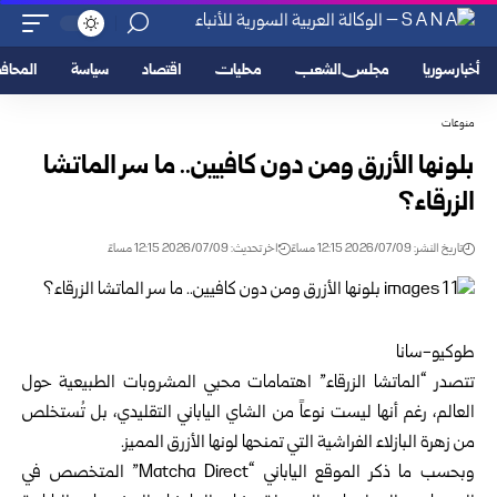
أخبار سوريا
مجلس الشعب
محليات
اقتصاد
سياسة
المحا
منوعات
بلونها الأزرق ومن دون كافيين.. ما سر الماتشا
الزرقاء؟
تاريخ النشر: 2026/07/09 12:15 مساءً
اخر تحديث: 2026/07/09 12:15 مساءً
طوكيو-سانا
تتصدر “الماتشا الزرقاء” اهتمامات محبي المشروبات الطبيعية حول
العالم، رغم أنها ليست نوعاً من الشاي الياباني التقليدي، بل تُستخلص
من زهرة البازلاء الفراشية التي تمنحها لونها الأزرق المميز.
وبحسب ما ذكر الموقع الياباني “Matcha Direct” المتخصص في