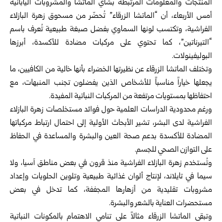
المنتجات والمعلومات المرتبطة بشاي الماتشا والمشروبات اليابانية
أمس الأربعاء، أن “الماتشا الزرقاء” تُحضّر من مسحوق زهرة البازلاء
الفراشية، وتكتسب لونها السماوي بفضل صبغة طبيعية تُعرف باسم
“التيرناتين”، كما تحتوي على مركبات مضادة للأكسدة، أبرزها
البوليفينولات.
وتختلف الماتشا الزرقاء عن نظيرتها الخضراء بأنها خالية من الكافيين، ما
يجعلها خياراً مناسباً للأشخاص الذين يفضلون تجنب المنبهات، مع
احتفاظها بمستويات مرتفعة من المركبات النباتية المفيدة.
ورغم محدودية الدراسات العلمية حول فوائد مستخلصات زهرة البازلاء
الفراشية لدى البشر، تشير الأبحاث الأولية إلى احتمال ارتباط مركباتها
المضادة للأكسدة بدعم صحة العين والبشرة والمساعدة في الحفاظ
على التوازن الصحي للجسم.
وتُستخدم زهرة البازلاء الفراشية منذ قرون في بعض مناطق آسيا، ولا
سيما في تايلاند، لإنتاج ألوان غذائية طبيعية وتلوين الحلويات وإعداد
مشروبات تقليدية من أزهارها المجففة، كما تدخل في بعض
مستحضرات العناية بالشعر والبشرة.
وتبقى الماتشا الزرقاء مثالاً على تنامي الاهتمام بالمكونات النباتية