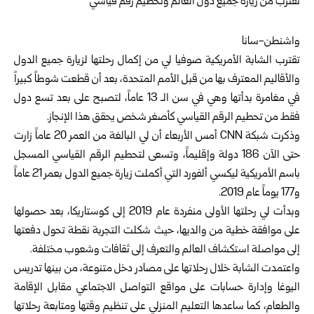
واشنطن-سانا
تقترب الشابة الأمريكية صوفيا لي من إكمال رحلتها لزيارة جميع الدول
والأقاليم المعترف بها من قبل الأمم المتحدة، بعد أن قطعت شوطاً كبيراً
في مغامرة بدأتها وهي في سن الـ 13 عاماً، لتصبح على بعد تسع دول
فقط من تحطيم الرقم القياسي كأصغر شخص يحقق هذا الإنجاز.
وذكرت شبكة CNN أمس الأربعاء أن لي البالغة من العمر 20 عاماً زارت
حتى الآن 186 دولة وإقليماً، وتسعى لتحطيم الرقم القياسي المسجل
باسم الأمريكية ليكسي ألفورد التي أكملت زيارة جميع الدول بعمر 21 عاماً
و177 يوماً عام 2019.
وبدأت لي رحلتها الأولى منفردة عام 2019 إلى كوستاريكا، بعد حصولها
على موافقة خطية من والديها، حيث شكلت التجربة نقطة تحول دفعتها
إلى مواصلة استكشاف العالم والتعرف إلى ثقافات وشعوب مختلفة.
واعتمدت الشابة خلال رحلاتها على مصادر دخل متنوعة، من بينها تدريس
اليوغا وإدارة حسابات على مواقع التواصل الاجتماعي مقابل الإقامة
والطعام، كما ساعدها التعليم المنزلي على تنظيم وقتها ومتابعة رحلاتها