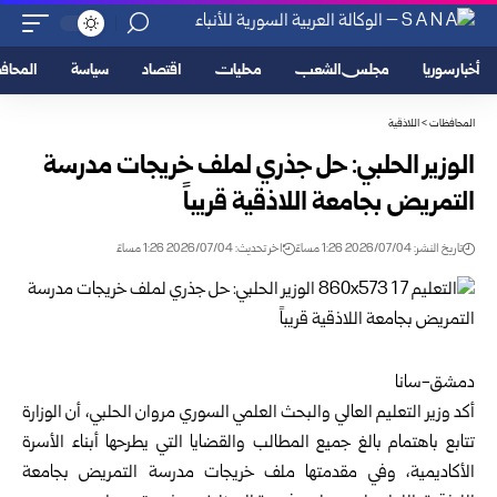
أخبار سوريا
مجلس الشعب
محليات
اقتصاد
سياسة
المحا
المحافظات
>
اللاذقية
الوزير الحلبي: حل جذري لملف خريجات مدرسة
التمريض ‏بجامعة اللاذقية قريباً
تاريخ النشر: 2026/07/04 1:26 مساءً
اخر تحديث: 2026/07/04 1:26 مساءً
دمشق-سانا‏
أكد
وزير التعليم العالي والبحث العلمي السوري
مروان الحلبي، ‏أن الوزارة
تتابع باهتمام بالغ جميع المطالب والقضايا التي ‏يطرحها أبناء الأسرة
الأكاديمية، وفي مقدمتها ملف خريجات ‏مدرسة التمريض بجامعة