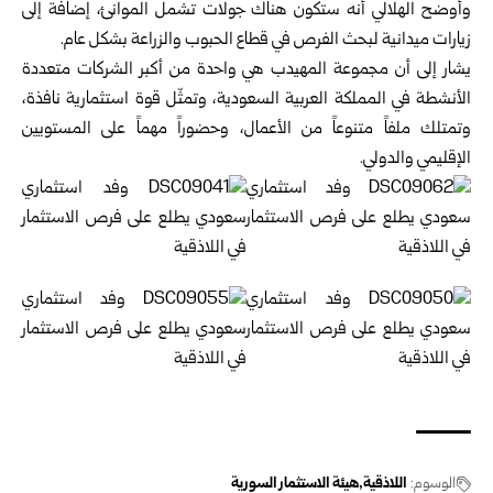
وأوضح الهلالي أنه ستكون هناك جولات تشمل الموانئ، ‏إضافة ‏إلى
زيارات ميدانية لبحث الفرص في قطاع ‏الحبوب والزراعة ‏بشكل عام‎.‎
يشار إلى أن مجموعة المهيدب هي واحدة من أكبر ‏الشركات ‏متعددة
الأنشطة في المملكة العربية السعودية، ‏وتمثّل قوة ‏استثمارية نافذة،
وتمتلك ملفاً متنوعاً من ‏الأعمال، وحضوراً م‏هماً على المستويين
الإقليمي ‏والدولي‎.‎
الوسوم:
‏اللاذقية‎
هيئة الاستثمار السورية