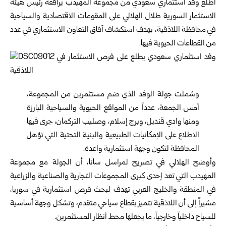
‏اطلع وفد استثماري سعودي من مجموعة المهيدب يرافقه ‏رئيس ‏
هيئة
الاستثمار السورية
طلال الهلالي على ‏المقومات ‏الاقتصادية والسياحية
في محافظة
اللاذقية
، ‏بهدف استكشاف ‏آفاق التعاون الاستثماري في عدد
من ‏القطاعات الحيوية فيها‎.‎
وشملت جولة الوفد الذي ضم مستثمرين من المجموعة،
أمس الجمعة، عدداً من المواقع ‏الحيوية والسياحية ‏البارزة
ومنها وادي قنديل، وبرج ‏إسلام، وصليب التركمان، ‏جرى فيها
الاطلاع على ‏الإمكانيات الطبيعية والبنية التحتية التي ‏تؤهل
المحافظة ‏لتكون وجهة استثمارية واعدة‎.‎
وأوضح الهلالي في تصريح لمراسل سانا، أن الجولة مع ‏مجموعة
المهيدب التي تعد إحدى كبرى المجموعات ‏التجارية ‏والصناعية والزراعية
في المنطقة والخليج ‏العربي تهدف لبحث ‏فرص استثمارية في
سوريا
،
مشيراً ‏إلى أن اللاذقية تتميز بقطاع ‏سياحي متقدم، وتشكل وجهة ‏أساسية
للسياح داخلياً وخارجياً، ما ‏يجعلها محط أنظار ‏المستثمرين‎.‎