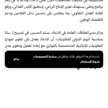
متخصصة في مختلف المحافظات ‏خلال عامي ‌‏2025 و2026، في إطار
برنامج ‏وطني يستهدف تعزيز ‏الإنتاج الزراعي، وتحقيق ‏الأمن الغذائي، ورفع
كفاءة ‏العمل التعاوني، بما ‏ينعكس على تحسين دخل الفلاحين ‏ودعم
الاقتصاد ‏الوطني‎.‎
‎ ‎
وذكر مدير العلاقات العامة في الاتحاد، بسام ‏الحسين، ‏في تصريح لـ سانا
بمناسبة اليوم الدولي ‏للتعاونيات، أن ‏الاتحاد يعمل على تطوير نموذج
‏التعاونيات الإنتاجية ‏المتخصصة بالتوازي مع إعادة ‏تفعيل وتطوير عمل
‏الجمعيات الفلاحية التعاونية، بما ‏يرسخ مفهوم الشراكة ‏بين المنتجين
سياسة الخصوصية
باستخدام هذا الموقع ، فإنك توافق على
و
ويعزز التنمية ‏الزراعية والريفية‎.‎
موافق
شروط الاستخدام
.
تعاونيات في 11 محافظة
‎ ‎وبين الحسين أن التعاونيات المستحدثة توزعت على ‌‏11 ‏محافظة هي:
إدلب، واللاذقية، والسويداء، ‏وحمص، ‏وحلب، ودرعا، و
ريف دمشق
، و
دير
‏الزور
، والقنيطرة، ‏و
حماة
، وطرطوس، وفق ‏الخصائص والميزات الزراعية
‏لكل محافظة‎.‎
‎ ‎