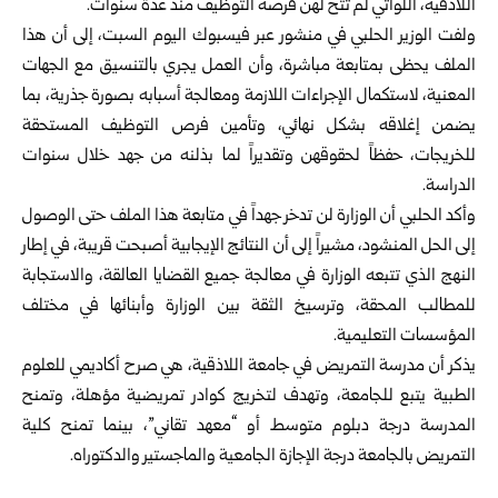
اللاذقية، اللواتي لم تتح ‏لهن فرصة التوظيف منذ عدة سنوات‎.‎
ولفت الوزير الحلبي في منشور عبر فيسبوك اليوم السبت، إلى أن هذا
الملف يحظى بمتابعة مباشرة، وأن العمل يجري ‏بالتنسيق مع الجهات
المعنية، لاستكمال الإجراءات اللازمة ‏ومعالجة أسبابه بصورة جذرية، بما
يضمن إغلاقه بشكل نهائي، ‏وتأمين فرص التوظيف المستحقة
للخريجات، حفظاً لحقوقهن ‏وتقديراً لما بذلنه من جهد خلال سنوات
الدراسة‎.‎
وأكد الحلبي أن الوزارة لن تدخر جهداً في متابعة هذا الملف ‏حتى الوصول
إلى الحل المنشود، مشيراً إلى أن النتائج الإيجابية ‏أصبحت قريبة، في إطار
النهج الذي تتبعه الوزارة في معالجة ‏جميع القضايا العالقة، والاستجابة
للمطالب المحقة، وترسيخ ‏الثقة بين الوزارة وأبنائها في مختلف
المؤسسات التعليمية‎.‎
يذكر أن مدرسة التمريض في جامعة
اللاذقية
، هي صرح ‏أكاديمي للعلوم
الطبية يتبع للجامعة، وتهدف لتخريج كوادر ‏تمريضية مؤهلة، وتمنح
المدرسة درجة دبلوم متوسط أو “معهد ‏تقاني”، بينما تمنح كلية
التمريض بالجامعة درجة الإجازة ‏الجامعية والماجستير والدكتوراه‎.‎