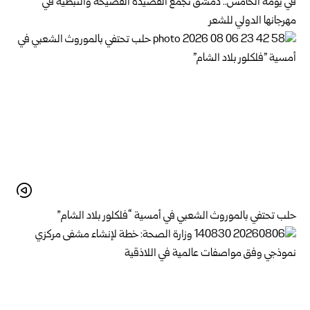
في يومه الخامس.. دمشق تجمع القصيدة الفصيحة والنبطية في
مهرجانها الدولي للشعر
حلب تحتفي بالموروث الشعبي في أمسية “فلكلور بلاد الشام”