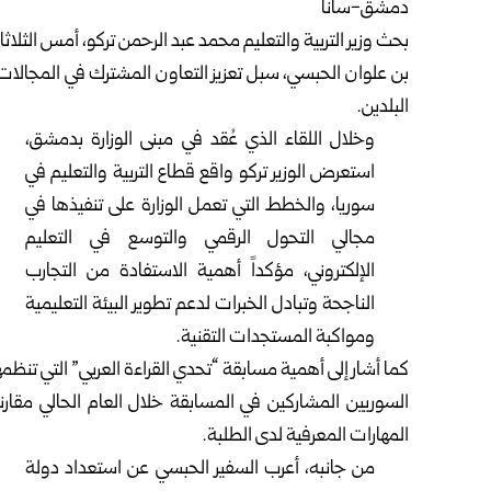
دمشق-سانا
بحث
وزير التربية والتعليم
محمد عبد الرحمن تركو، أمس الثلاثا
بن علوان الحبسي، سبل تعزيز التعاون المشترك في المجالات ا
البلدين.
وخلال اللقاء الذي عُقد في مبنى الوزارة بدمشق،
استعرض الوزير تركو واقع قطاع التربية والتعليم في
سوريا، والخطط التي تعمل الوزارة على تنفيذها في
مجالي التحول الرقمي والتوسع في التعليم
الإلكتروني، مؤكداً أهمية الاستفادة من التجارب
الناجحة وتبادل الخبرات لدعم تطوير البيئة التعليمية
ومواكبة المستجدات التقنية.
كما أشار إلى أهمية مسابقة “تحدي القراءة العربي” التي تنظمها
السوريين المشاركين في المسابقة خلال العام الحالي مقارن
المهارات المعرفية لدى الطلبة.
من جانبه، أعرب السفير الحبسي عن استعداد دولة