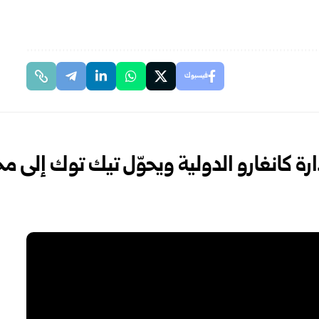
فيسبوك
انغارو الدولية ويحوّل تيك توك إلى مخت