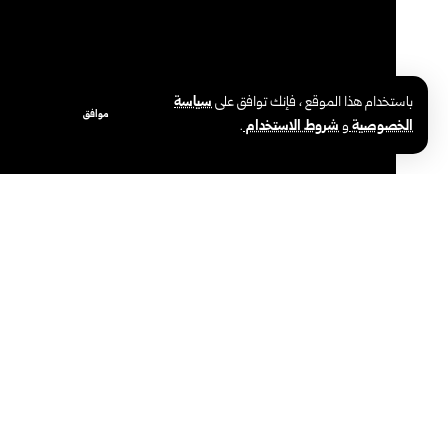
باستخدام هذا الموقع ، فإنك توافق على
سياسة
موافق
الخصوصية
و
شروط الاستخدام
.
برلين-سانا
حقق الطالب السوري بلال كريدي إنجازاً بارزاً بعد فوزه ب
للرياضيات، التي شاركت فيها أكثر من 12,600 مدرسة و881 ألف طالب.